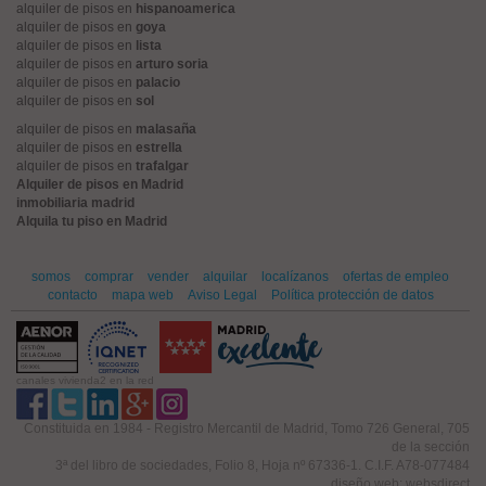
alquiler de pisos en
hispanoamerica
alquiler de pisos en
goya
alquiler de pisos en
lista
alquiler de pisos en
arturo soria
alquiler de pisos en
palacio
alquiler de pisos en
sol
alquiler de pisos en
malasaña
alquiler de pisos en
estrella
alquiler de pisos en
trafalgar
Alquiler de pisos en Madrid
inmobiliaria madrid
Alquila tu piso en Madrid
somos
comprar
vender
alquilar
localízanos
ofertas de empleo
contacto
mapa web
Aviso Legal
Política protección de datos
canales vivienda2 en la red
Constituida en 1984 - Registro Mercantil de Madrid, Tomo 726 General, 705
de la sección
3ª del libro de sociedades, Folio 8, Hoja nº 67336-1. C.I.F. A78-077484
diseño web: websdirect