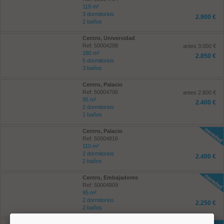
119 m²
3 dormitorios
2.900 €
2 baños
Centro, Universidad
Ref: 50004288
antes 3.000 €
180 m²
2.850 €
5 dormitorios
3 baños
Centro, Palacio
Ref: 50004706
antes 2.800 €
95 m²
2.400 €
2 dormitorios
1 baños
Centro, Palacio
Ref: 50004816
110 m²
2 dormitorios
2.400 €
2 baños
Centro, Embajadores
Ref: 50004809
95 m²
2 dormitorios
2.250 €
2 baños