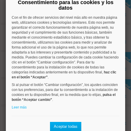
Centro, Palacio
Consentimiento para las cookies y los
Ref: 50004788
datos
126 m²
2 dormitorios
2.100 €
Con el fin de ofrecer servicios del nivel más alto en nuestra página
2 baños
web, utilizamos cookies y tecnologías similares. Esto nos permite
garantizar el correcto funcionamiento de nuestra página web, su
Centro, Palacio
Ref: 50004804
seguridad y el cumplimiento de sus funciones básicas, también
82 m²
mediante el conocimiento estadístico básico, y tras obtener tu
1 dormitorios
2.000 €
consentimiento, utilizamos las cookies para medir y analizar de
1 baños
forma adicional el uso de la página web, lo que nos permite
adaptarla a tus intereses y presentarte contenido y publicidad a tu
Centro, Universidad
medida. Puedes cambiar la configuración de cada cookie haciendo
Ref: 50004823
clic en el botón “Cambiar configuración”. Para dar tu
60 m²
consentimiento para la instalación de cookies de todas las
2 dormitorios
2.000 €
categorías indicadas anteriormente en tu dispositivo final,
1 baños
haz clic
en el botón “Aceptar”
.
Centro, Palacio
Si al pulsar el botón “Cambiar configuración”, los ajustes coinciden
Ref: 50004815
con tus preferencias, para dar tu consentimiento a la instalación de
100 m²
cookies en tu dispositivo final, en la medida que lo elijas,
pulsa el
2 dormitorios
1.950 €
1 baños
botón “Aceptar cambio”
.
Leer más
Centro, Embajadores
Ref: 50004784
55 m²
1 dormitorios
1.800 €
Aceptar todas
1 baños