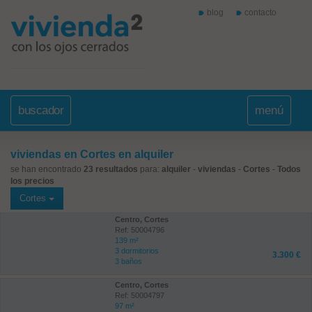
blog
contacto
buscador
menú
viviendas en Cortes en alquiler
se han encontrado
23 resultados
para:
alquiler
-
viviendas
-
Cortes
-
Todos
los precios
Cortes
Centro, Cortes
Ref: 50004796
139 m²
3 dormitorios
3.300 €
3 baños
Centro, Cortes
Ref: 50004797
97 m²