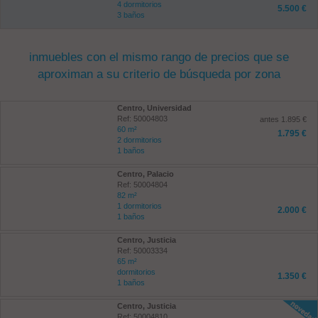
4 dormitorios
5.500 €
3 baños
inmuebles con el mismo rango de precios que se
aproximan a su criterio de búsqueda por zona
Centro, Universidad
Ref: 50004803
antes 1.895 €
60 m²
1.795 €
2 dormitorios
1 baños
Centro, Palacio
Ref: 50004804
82 m²
1 dormitorios
2.000 €
1 baños
Centro, Justicia
Ref: 50003334
65 m²
dormitorios
1.350 €
1 baños
Centro, Justicia
Ref: 50004810