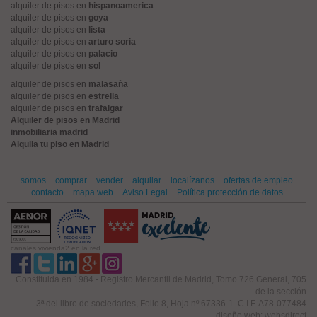
alquiler de pisos en
hispanoamerica
alquiler de pisos en
goya
alquiler de pisos en
lista
alquiler de pisos en
arturo soria
alquiler de pisos en
palacio
alquiler de pisos en
sol
alquiler de pisos en
malasaña
alquiler de pisos en
estrella
alquiler de pisos en
trafalgar
Alquiler de pisos en Madrid
inmobiliaria madrid
Alquila tu piso en Madrid
somos
comprar
vender
alquilar
localízanos
ofertas de empleo
contacto
mapa web
Aviso Legal
Política protección de datos
canales vivienda2 en la red
Constituida en 1984 - Registro Mercantil de Madrid, Tomo 726 General, 705
de la sección
3ª del libro de sociedades, Folio 8, Hoja nº 67336-1. C.I.F. A78-077484
diseño web: websdirect