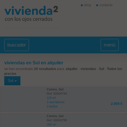
blog
contacto
buscador
menú
viviendas en Sol en alquiler
se han encontrado
20 resultados
para:
alquiler
-
viviendas
-
Sol
-
Todos los
precios
Sol
Centro, Sol
Ref: 50004794
119 m²
3 dormitorios
2.900 €
2 baños
Centro, Sol
Ref: 50004799
260 m²