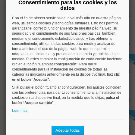
Centro, Embajadores
Consentimiento para las cookies y los
Ref: 50004784
datos
55 m²
1 dormitorios
1.800 €
Con el fin de ofrecer servicios del nivel más alto en nuestra página
1 baños
web, utilizamos cookies y tecnologías similares. Esto nos permite
garantizar el correcto funcionamiento de nuestra página web, su
Centro, Cortes
Ref: 50004797
seguridad y el cumplimiento de sus funciones básicas, también
97 m²
mediante el conocimiento estadístico básico, y tras obtener tu
2 dormitorios
2.550 €
consentimiento, utilizamos las cookies para medir y analizar de
2 baños
forma adicional el uso de la página web, lo que nos permite
adaptarla a tus intereses y presentarte contenido y publicidad a tu
Centro, Embajadores
medida. Puedes cambiar la configuración de cada cookie haciendo
Ref: 50004809
clic en el botón “Cambiar configuración”. Para dar tu
95 m²
consentimiento para la instalación de cookies de todas las
2 dormitorios
2.250 €
categorías indicadas anteriormente en tu dispositivo final,
2 baños
haz clic
en el botón “Aceptar”
.
Centro, Justicia
Si al pulsar el botón “Cambiar configuración”, los ajustes coinciden
Ref: 50004701
con tus preferencias, para dar tu consentimiento a la instalación de
70 m²
cookies en tu dispositivo final, en la medida que lo elijas,
pulsa el
2 dormitorios
1.650 €
2 baños
botón “Aceptar cambio”
.
Leer más
Centro, Palacio
Ref: 50004816
110 m²
2 dormitorios
2.400 €
Aceptar todas
2 baños