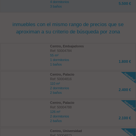
4 dormitorios
5.500 €
3 baños
inmuebles con el mismo rango de precios que se
aproximan a su criterio de búsqueda por zona
Centro, Embajadores
Ref: 50004784
55 m²
1 dormitorios
1.800 €
1 baños
Centro, Palacio
Ref: 50004816
110 m²
2 dormitorios
2.400 €
2 baños
Centro, Palacio
Ref: 50004788
126 m²
2 dormitorios
2.100 €
2 baños
Centro, Universidad
Ref: 50004823