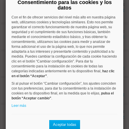
Centro, Universidad
Consentimiento para las cookies y los
Ref: 50004288
antes 3.000 €
datos
180 m²
2.850 €
5 dormitorios
Con el fin de ofrecer servicios del nivel más alto en nuestra página
3 baños
web, utilizamos cookies y tecnologías similares. Esto nos permite
garantizar el correcto funcionamiento de nuestra página web, su
Centro, Universidad
Ref: 50004803
antes 1.895 €
seguridad y el cumplimiento de sus funciones básicas, también
60 m²
mediante el conocimiento estadístico básico, y tras obtener tu
1.795 €
2 dormitorios
consentimiento, utilizamos las cookies para medir y analizar de
1 baños
forma adicional el uso de la página web, lo que nos permite
adaptarla a tus intereses y presentarte contenido y publicidad a tu
Centro, Justicia
medida. Puedes cambiar la configuración de cada cookie haciendo
Ref: 50004701
clic en el botón “Cambiar configuración”. Para dar tu
70 m²
consentimiento para la instalación de cookies de todas las
2 dormitorios
1.650 €
categorías indicadas anteriormente en tu dispositivo final,
2 baños
haz clic
en el botón “Aceptar”
.
Centro, Palacio
Si al pulsar el botón “Cambiar configuración”, los ajustes coinciden
Ref: 50004804
con tus preferencias, para dar tu consentimiento a la instalación de
82 m²
cookies en tu dispositivo final, en la medida que lo elijas,
pulsa el
1 dormitorios
2.000 €
1 baños
botón “Aceptar cambio”
.
Leer más
Centro, Palacio
Ref: 50004706
antes 2.800 €
95 m²
2.400 €
2 dormitorios
Aceptar todas
1 baños