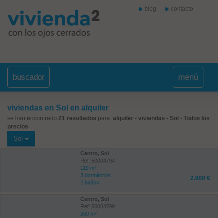
blog
contacto
buscador
menú
viviendas en Sol en alquiler
se han encontrado
21 resultados
para:
alquiler
-
viviendas
-
Sol
-
Todos los
precios
Sol
Centro, Sol
Ref: 50004794
119 m²
3 dormitorios
2.900 €
2 baños
Centro, Sol
Ref: 50004799
260 m²