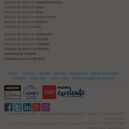
alquiler de pisos en
hispanoamerica
alquiler de pisos en
goya
alquiler de pisos en
lista
alquiler de pisos en
arturo soria
alquiler de pisos en
palacio
alquiler de pisos en
sol
alquiler de pisos en
malasaña
alquiler de pisos en
estrella
alquiler de pisos en
trafalgar
Alquiler de pisos en Madrid
inmobiliaria madrid
Alquila tu piso en Madrid
somos
comprar
vender
alquilar
localízanos
ofertas de empleo
contacto
mapa web
Aviso Legal
Política protección de datos
canales vivienda2 en la red
Constituida en 1984 - Registro Mercantil de Madrid, Tomo 726 General, 705
de la sección
3ª del libro de sociedades, Folio 8, Hoja nº 67336-1. C.I.F. A78-077484
diseño web: websdirect