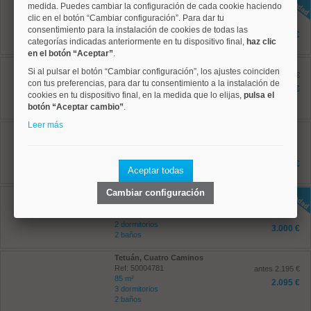
medida. Puedes cambiar la configuración de cada cookie haciendo
Ref: 50004817
clic en el botón “Cambiar configuración”. Para dar tu
45 m²
consentimiento para la instalación de cookies de todas las
1 dormitorios
1.295 €
categorías indicadas anteriormente en tu dispositivo final,
1 baños
haz clic
en el botón “Aceptar”
.
Salamanca, Lista
Si al pulsar el botón “Cambiar configuración”, los ajustes coinciden
Ref: 50004726
antes 2.950 €
con tus preferencias, para dar tu consentimiento a la instalación de
130 m²
2.500 €
cookies en tu dispositivo final, en la medida que lo elijas,
pulsa el
2 dormitorios
2 baños
botón “Aceptar cambio”
.
Leer más
Salamanca, Recoletos
Ref: 50004610
45 m²
0 dormitorios
1.700 €
Aceptar todas
1 baños
Cambiar configuración
Salamanca, Recoletos
Ref: 50004825
85 m²
2 dormitorios
3.000 €
2 baños
Tetuán, Cuatro Caminos
Ref: 50004781
antes 2.195 €
85 m²
2.095 €
3 dormitorios
2 baños