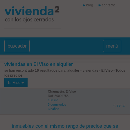
blog
contacto
buscador
menú
viviendas en El Viso en alquiler
se han encontrado
16 resultados
para:
alquiler
-
viviendas
-
El Viso
-
Todos
los precios
El Viso
Chamartín, El Viso
Ref: 50004758
160 m²
3 dormitorios
5.775 €
3 baños
inmuebles con el mismo rango de precios que se