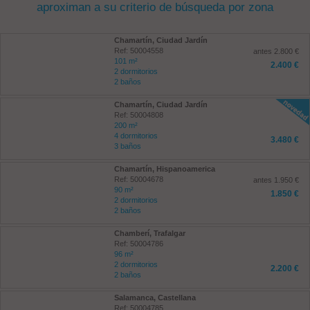
aproximan a su criterio de búsqueda por zona
Chamartín, Ciudad Jardín
Ref: 50004558
antes 2.800 €
101 m²
2.400 €
2 dormitorios
2 baños
Chamartín, Ciudad Jardín
Ref: 50004808
200 m²
4 dormitorios
3.480 €
3 baños
Chamartín, Hispanoamerica
Ref: 50004678
antes 1.950 €
90 m²
1.850 €
2 dormitorios
2 baños
Chamberí, Trafalgar
Ref: 50004786
96 m²
2 dormitorios
2.200 €
2 baños
Salamanca, Castellana
Ref: 50004785