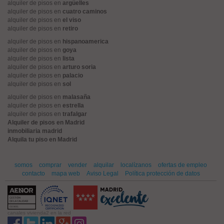
alquiler de pisos en
argüelles
alquiler de pisos en
cuatro caminos
alquiler de pisos en
el viso
alquiler de pisos en
retiro
alquiler de pisos en
hispanoamerica
alquiler de pisos en
goya
alquiler de pisos en
lista
alquiler de pisos en
arturo soria
alquiler de pisos en
palacio
alquiler de pisos en
sol
alquiler de pisos en
malasaña
alquiler de pisos en
estrella
alquiler de pisos en
trafalgar
Alquiler de pisos en Madrid
inmobiliaria madrid
Alquila tu piso en Madrid
somos
comprar
vender
alquilar
localízanos
ofertas de empleo
contacto
mapa web
Aviso Legal
Política protección de datos
canales vivienda2 en la red