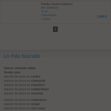
Tetuán, Cuatro Caminos
Ref: 50004227
75 m²
2 dormitorios
3.000 €
1 baños
1
Lo más buscado
Valorar vivienda online
Vender piso
alquiler de pisos en
centro
alquiler de pisos en
chamartín
alquiler de pisos en
chamberí
alquiler de pisos en
ciudad lineal
alquiler de pisos en
moncloa
alquiler de pisos en
salamanca
alquiler de pisos en
tetuán
alquiler de pisos en
rios rosas