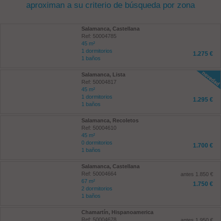
aproximan a su criterio de búsqueda por zona
Salamanca, Castellana
Ref: 50004785
45 m²
1 dormitorios
1.275 €
1 baños
Salamanca, Lista
Ref: 50004817
45 m²
1 dormitorios
1.295 €
1 baños
Salamanca, Recoletos
Ref: 50004610
45 m²
0 dormitorios
1.700 €
1 baños
Salamanca, Castellana
Ref: 50004664
antes 1.850 €
67 m²
1.750 €
2 dormitorios
1 baños
Chamartín, Hispanoamerica
Ref: 50004678
antes 1.950 €