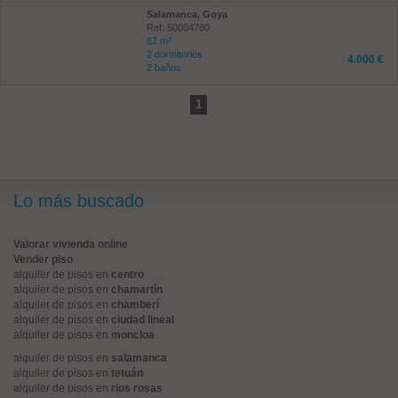
Salamanca, Goya
Ref: 50004780
87 m²
2 dormitorios
4.000 €
2 baños
1
Lo más buscado
Valorar vivienda online
Vender piso
alquiler de pisos en
centro
alquiler de pisos en
chamartín
alquiler de pisos en
chamberí
alquiler de pisos en
ciudad lineal
alquiler de pisos en
moncloa
alquiler de pisos en
salamanca
alquiler de pisos en
tetuán
alquiler de pisos en
rios rosas