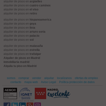
alquiler de pisos en
argüelles
alquiler de pisos en
cuatro caminos
alquiler de pisos en
el viso
alquiler de pisos en
retiro
alquiler de pisos en
hispanoamerica
alquiler de pisos en
goya
alquiler de pisos en
lista
alquiler de pisos en
arturo soria
alquiler de pisos en
palacio
alquiler de pisos en
sol
alquiler de pisos en
malasaña
alquiler de pisos en
estrella
alquiler de pisos en
trafalgar
Alquiler de pisos en Madrid
inmobiliaria madrid
Alquila tu piso en Madrid
somos
comprar
vender
alquilar
localízanos
ofertas de empleo
contacto
mapa web
Aviso Legal
Política protección de datos
canales vivienda2 en la red