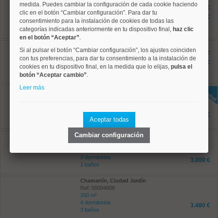
medida. Puedes cambiar la configuración de cada cookie haciendo
Ref: 50004558
antes 2.800 €
clic en el botón “Cambiar configuración”. Para dar tu
101 m²
2.400 €
consentimiento para la instalación de cookies de todas las
2 dormitorios
categorías indicadas anteriormente en tu dispositivo final,
2 baños
haz clic
en el botón “Aceptar”
.
Salamanca, Lista
Si al pulsar el botón “Cambiar configuración”, los ajustes coinciden
Ref: 50004726
antes 2.950 €
con tus preferencias, para dar tu consentimiento a la instalación de
130 m²
2.500 €
cookies en tu dispositivo final, en la medida que lo elijas,
pulsa el
2 dormitorios
2 baños
botón “Aceptar cambio”
.
Leer más
Salamanca, Recoletos
Ref: 50004825
85 m²
2 dormitorios
3.000 €
Aceptar todas
2 baños
Cambiar configuración
Tetuán, Cuatro Caminos
Ref: 50004227
75 m²
2 dormitorios
3.000 €
1 baños
Chamartín, Ciudad Jardín
Ref: 50004808
200 m²
4 dormitorios
3.480 €
3 baños