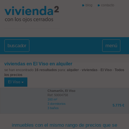
blog
contacto
buscador
menú
viviendas en El Viso en alquiler
se han encontrado
16 resultados
para:
alquiler
-
viviendas
-
El Viso
-
Todos
los precios
El Viso
Chamartín, El Viso
Ref: 50004758
160 m²
3 dormitorios
5.775 €
3 baños
inmuebles con el mismo rango de precios que se