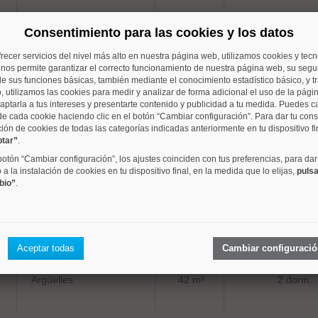
Argüelles
70 m²
2 dorm.
Consentimiento para las cookies y los datos
frecer servicios del nivel más alto en nuestra página web, utilizamos cookies y tec
o nos permite garantizar el correcto funcionamiento de nuestra página web, su segur
e sus funciones básicas, también mediante el conocimiento estadístico básico, y tr
, utilizamos las cookies para medir y analizar de forma adicional el uso de la pági
aptarla a tus intereses y presentarte contenido y publicidad a tu medida. Puedes c
Argüelles
70 m²
2 dorm.
de cada cookie haciendo clic en el botón “Cambiar configuración”. Para dar tu con
ción de cookies de todas las categorías indicadas anteriormente en tu dispositivo fi
ptar”
.
 botón “Cambiar configuración”, los ajustes coinciden con tus preferencias, para dar
a la instalación de cookies en tu dispositivo final, en la medida que lo elijas,
pulsa
bio”
.
Argüelles
65 m²
1 dorm.
Aceptar todas
Cambiar configuraci
Argüelles
42 m²
2 dorm.