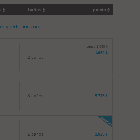
os
baños
precio
búsqueda por zona
antes 1.950 €
1.850 €
2 baños
3 baños
5.775 €
1 baños
1.025 €