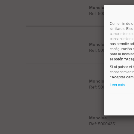
Moncloa
Ref: 50004822
Con el fin de o
similares. Est
cumplimiento d
consentimiento
Moncloa
nos permite ad
configuración 
Ref: 50004716
para la instala
el botón “Ace
Si al pulsar el
consentimiento 
“Aceptar cam
Moncloa
Leer más
Ref: 50003667
Moncloa
Ref: 50004351