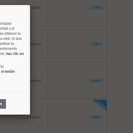
2 baños
2.100 €
nologías
idad y el
as obtener tu
na web, lo que
ambiar la
2 baños
1.595 €
sentimiento
nal,
haz clic en
 tu
 el botón
1 baños
1.800 €
ón
1 baños
1.350 €