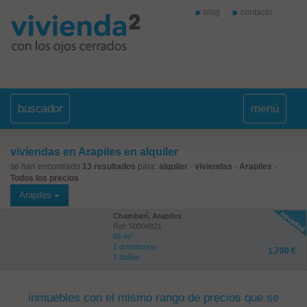
blog
contacto
buscador
menú
viviendas en Arapiles en alquiler
se han encontrado
13 resultados
para:
alquiler
-
viviendas
-
Arapiles
-
Todos los precios
Arapiles
Chamberí, Arapiles
Ref: 50004821
65 m²
2 dormitorios
1.700 €
1 baños
inmuebles con el mismo rango de precios que se