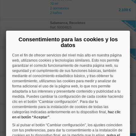
70 m²
2 dormitorios
2.100 €
2 baños
Salamanca, Recoletos
Ref: 50004825
85 m²
2 dormitorios
3.000 €
Consentimiento para las cookies y los
2 baños
datos
Moncloa, Argüelles
Con el fin de ofrecer servicios del nivel más alto en nuestra página
Ref: 50004351
web, utilizamos cookies y tecnologías similares. Esto nos permite
42 m²
2 dormitorios
garantizar el correcto funcionamiento de nuestra página web, su
1.350 €
1 baños
seguridad y el cumplimiento de sus funciones básicas, también
mediante el conocimiento estadístico básico, y tras obtener tu
Salamanca, Castellana
consentimiento, utilizamos las cookies para medir y analizar de
Ref: 50004785
forma adicional el uso de la página web, lo que nos permite
45 m²
adaptarla a tus intereses y presentarte contenido y publicidad a tu
1 dormitorios
1.275 €
medida. Puedes cambiar la configuración de cada cookie haciendo
1 baños
clic en el botón “Cambiar configuración”. Para dar tu
consentimiento para la instalación de cookies de todas las
Chamberí, Ríos Rosas
categorías indicadas anteriormente en tu dispositivo final,
haz clic
Ref: 50004795
45 m²
en el botón “Aceptar”
.
1 dormitorios
1.195 €
Si al pulsar el botón “Cambiar configuración”, los ajustes coinciden
2 baños
con tus preferencias, para dar tu consentimiento a la instalación de
cookies en tu dispositivo final, en la medida que lo elijas,
pulsa el
Chamberí, Vallehermoso