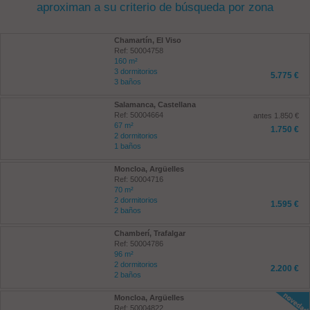
aproximan a su criterio de búsqueda por zona
Chamartín, El Viso
Ref: 50004758
160 m²
3 dormitorios
5.775 €
3 baños
Salamanca, Castellana
Ref: 50004664
antes 1.850 €
67 m²
1.750 €
2 dormitorios
1 baños
Moncloa, Argüelles
Ref: 50004716
70 m²
2 dormitorios
1.595 €
2 baños
Chamberí, Trafalgar
Ref: 50004786
96 m²
2 dormitorios
2.200 €
2 baños
Moncloa, Argüelles
Ref: 50004822