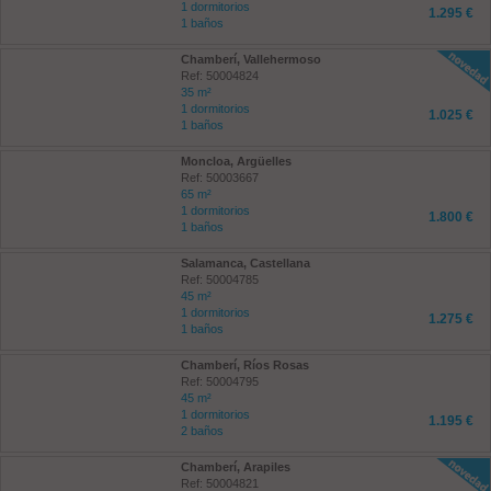
1 dormitorios
1.295 €
1 baños
Chamberí, Vallehermoso
Ref: 50004824
35 m²
1 dormitorios
1.025 €
1 baños
Moncloa, Argüelles
Ref: 50003667
65 m²
1 dormitorios
1.800 €
1 baños
Salamanca, Castellana
Ref: 50004785
45 m²
1 dormitorios
1.275 €
1 baños
Chamberí, Ríos Rosas
Ref: 50004795
45 m²
1 dormitorios
1.195 €
2 baños
Chamberí, Arapiles
Ref: 50004821