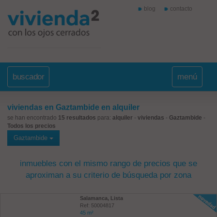
blog
contacto
buscador
menú
viviendas en Gaztambide en alquiler
se han encontrado
15 resultados
para:
alquiler
-
viviendas
-
Gaztambide
-
Todos los precios
Gaztambide
inmuebles con el mismo rango de precios que se
aproximan a su criterio de búsqueda por zona
Salamanca, Lista
Ref: 50004817
45 m²