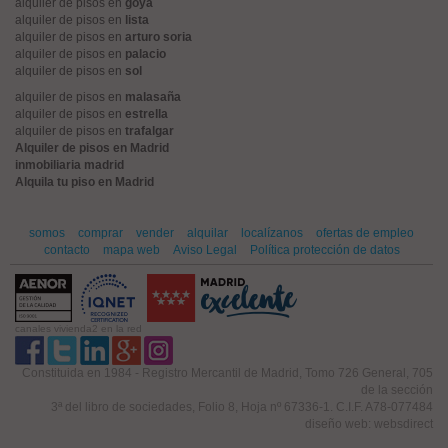
alquiler de pisos en
goya
alquiler de pisos en
lista
alquiler de pisos en
arturo soria
alquiler de pisos en
palacio
alquiler de pisos en
sol
alquiler de pisos en
malasaña
alquiler de pisos en
estrella
alquiler de pisos en
trafalgar
Alquiler de pisos en Madrid
inmobiliaria madrid
Alquila tu piso en Madrid
somos
comprar
vender
alquilar
localízanos
ofertas de empleo
contacto
mapa web
Aviso Legal
Política protección de datos
canales vivienda2 en la red
Constituida en 1984 - Registro Mercantil de Madrid, Tomo 726 General, 705
de la sección
3ª del libro de sociedades, Folio 8, Hoja nº 67336-1. C.I.F. A78-077484
diseño web: websdirect