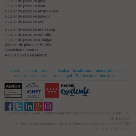
alquiler de pisos en
goya
alquiler de pisos en
lista
alquiler de pisos en
arturo soria
alquiler de pisos en
palacio
alquiler de pisos en
sol
alquiler de pisos en
malasaña
alquiler de pisos en
estrella
alquiler de pisos en
trafalgar
Alquiler de pisos en Madrid
inmobiliaria madrid
Alquila tu piso en Madrid
somos
comprar
vender
alquilar
localízanos
ofertas de empleo
contacto
mapa web
Aviso Legal
Política protección de datos
canales vivienda2 en la red
Constituida en 1984 - Registro Mercantil de Madrid, Tomo 726 General, 705
de la sección
3ª del libro de sociedades, Folio 8, Hoja nº 67336-1. C.I.F. A78-077484
diseño web: websdirect