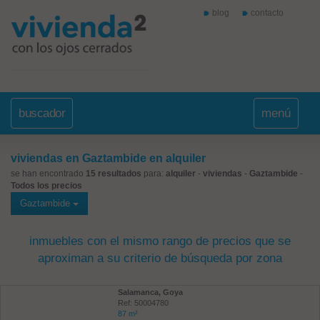
blog
contacto
buscador
menú
viviendas en Gaztambide en alquiler
se han encontrado
15 resultados
para:
alquiler
-
viviendas
-
Gaztambide
-
Todos los precios
Gaztambide
inmuebles con el mismo rango de precios que se
aproximan a su criterio de búsqueda por zona
Salamanca, Goya
Ref: 50004780
87 m²