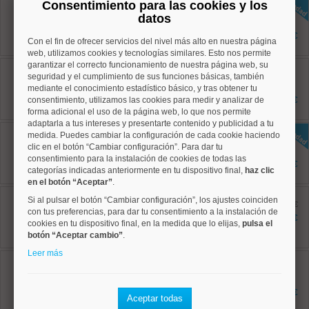
Moncloa, Argüelles
Consentimiento para las cookies y los
Ref: 50004351
datos
42 m²
2 dormitorios
1.350 €
Con el fin de ofrecer servicios del nivel más alto en nuestra página
1 baños
web, utilizamos cookies y tecnologías similares. Esto nos permite
garantizar el correcto funcionamiento de nuestra página web, su
Salamanca, Recoletos
Ref: 50004610
seguridad y el cumplimiento de sus funciones básicas, también
45 m²
mediante el conocimiento estadístico básico, y tras obtener tu
0 dormitorios
consentimiento, utilizamos las cookies para medir y analizar de
1.700 €
1 baños
forma adicional el uso de la página web, lo que nos permite
adaptarla a tus intereses y presentarte contenido y publicidad a tu
Centro, Justicia
medida. Puedes cambiar la configuración de cada cookie haciendo
Ref: 50004826
clic en el botón “Cambiar configuración”. Para dar tu
40 m²
consentimiento para la instalación de cookies de todas las
2 dormitorios
1.350 €
categorías indicadas anteriormente en tu dispositivo final,
haz clic
1 baños
en el botón “Aceptar”
.
Salamanca, Castellana
Si al pulsar el botón “Cambiar configuración”, los ajustes coinciden
Ref: 50004664
antes 1.850 €
con tus preferencias, para dar tu consentimiento a la instalación de
67 m²
1.750 €
cookies en tu dispositivo final, en la medida que lo elijas,
pulsa el
2 dormitorios
botón “Aceptar cambio”
1 baños
.
Leer más
Salamanca, Castellana
Ref: 50004785
45 m²
1 dormitorios
1.275 €
Aceptar todas
1 baños