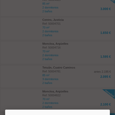
85 m²
2 dormitorios
3.000 €
2 baños
Centro, Justicia
Ref: 50004701
70 m²
2 dormitorios
1.650 €
2 baños
Moncloa, Argüelles
Ref: 50004716
70 m²
2 dormitorios
1.595 €
2 baños
Tetuán, Cuatro Caminos
Ref: 50004781
antes 2.195 €
85 m²
2.095 €
3 dormitorios
2 baños
Moncloa, Argüelles
Ref: 50004822
70 m²
2 dormitorios
2.100 €
2 baños