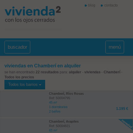
blog
contacto
buscador
menú
viviendas en Chamberí en alquiler
se han encontrado
22 resultados
para:
alquiler
-
viviendas
-
Chamberí
-
Todos los precios
Todos los barrios
Chamberí, Ríos Rosas
Ref: 50004795
45 m²
1 dormitorios
1.195 €
2 baños
Chamberí, Arapiles
Ref: 50004821
65 m²