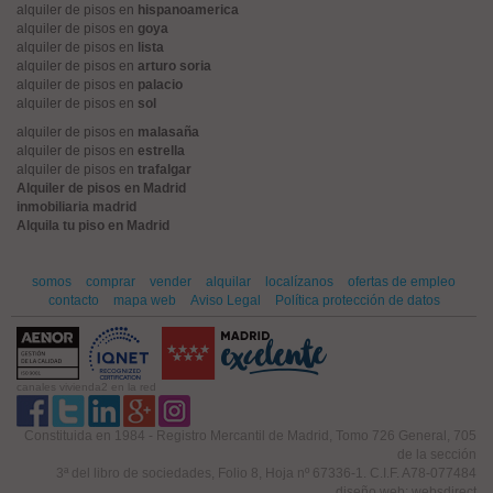
alquiler de pisos en
hispanoamerica
alquiler de pisos en
goya
alquiler de pisos en
lista
alquiler de pisos en
arturo soria
alquiler de pisos en
palacio
alquiler de pisos en
sol
alquiler de pisos en
malasaña
alquiler de pisos en
estrella
alquiler de pisos en
trafalgar
Alquiler de pisos en Madrid
inmobiliaria madrid
Alquila tu piso en Madrid
somos
comprar
vender
alquilar
localízanos
ofertas de empleo
contacto
mapa web
Aviso Legal
Política protección de datos
canales vivienda2 en la red
Constituida en 1984 - Registro Mercantil de Madrid, Tomo 726 General, 705
de la sección
3ª del libro de sociedades, Folio 8, Hoja nº 67336-1. C.I.F. A78-077484
diseño web: websdirect