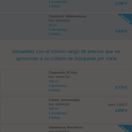
2 dormitorios
1.700 €
1 baños
Chamberí, Vallehermoso
Ref: 50004824
35 m²
1 dormitorios
1.025 €
1 baños
inmuebles con el mismo rango de precios que se
aproximan a su criterio de búsqueda por zona
Chamartín, El Viso
Ref: 50004758
160 m²
3 dormitorios
5.775 €
3 baños
Centro, Universidad
Ref: 50004288
antes 3.000 €
180 m²
2.850 €
5 dormitorios
3 baños
Salamanca, Recoletos
Ref: 50004825