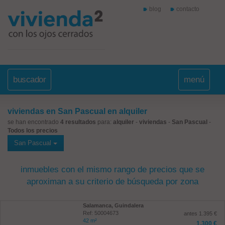
blog
contacto
buscador
menú
viviendas en San Pascual en alquiler
se han encontrado
4 resultados
para:
alquiler
-
viviendas
-
San Pascual
-
Todos los precios
San Pascual
inmuebles con el mismo rango de precios que se
aproximan a su criterio de búsqueda por zona
Salamanca, Guindalera
Ref: 50004673
antes 1.395 €
42 m²
1.300 €