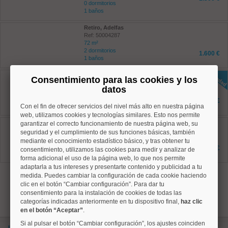
0 dormitorios
1 baños
Retiro, Adelfas
Ref: 50004287
72 m²
2 dormitorios
1.600 €
1 baños
Ciudad Lineal, Quintana
Consentimiento para las cookies y los
Ref: 50004827
datos
70 m²
2 dormitorios
1.450 €
2 baños
Con el fin de ofrecer servicios del nivel más alto en nuestra página
web, utilizamos cookies y tecnologías similares. Esto nos permite
Ciudad Lineal, Costillares
garantizar el correcto funcionamiento de nuestra página web, su
Ref: 50004752
seguridad y el cumplimiento de sus funciones básicas, también
120 m²
mediante el conocimiento estadístico básico, y tras obtener tu
3 dormitorios
2.100 €
consentimiento, utilizamos las cookies para medir y analizar de
2 baños
forma adicional el uso de la página web, lo que nos permite
adaptarla a tus intereses y presentarte contenido y publicidad a tu
1
medida. Puedes cambiar la configuración de cada cookie haciendo
clic en el botón “Cambiar configuración”. Para dar tu
consentimiento para la instalación de cookies de todas las
categorías indicadas anteriormente en tu dispositivo final,
haz clic
en el botón “Aceptar”
.
Si al pulsar el botón “Cambiar configuración”, los ajustes coinciden