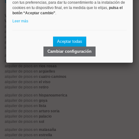
Lo más buscado
con tus preferencias, para dar tu consentimiento a la instalación de
cookies en tu dispositivo final, en la medida que lo elijas,
pulsa el
botón “Aceptar cambio”
.
Valorar vivienda online
Vender piso
Leer más
alquiler de pisos en
centro
alquiler de pisos en
chamartín
alquiler de pisos en
chamberí
Aceptar todas
alquiler de pisos en
ciudad lineal
alquiler de pisos en
moncloa
Cambiar configuración
alquiler de pisos en
salamanca
alquiler de pisos en
tetuán
alquiler de pisos en
rios rosas
alquiler de pisos en
argüelles
alquiler de pisos en
cuatro caminos
alquiler de pisos en
el viso
alquiler de pisos en
retiro
alquiler de pisos en
hispanoamerica
alquiler de pisos en
goya
alquiler de pisos en
lista
alquiler de pisos en
arturo soria
alquiler de pisos en
palacio
alquiler de pisos en
sol
alquiler de pisos en
malasaña
alquiler de pisos en
estrella