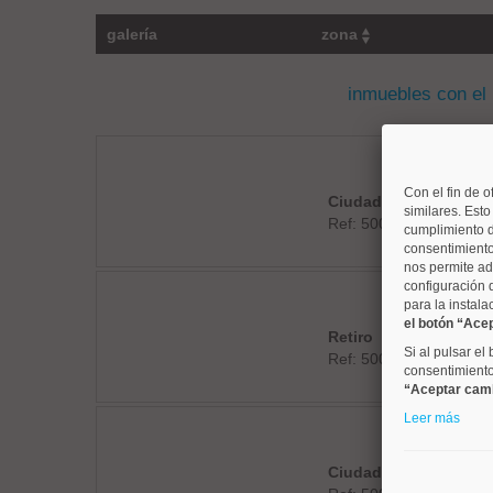
galería
zona
inmuebles con el
Con el fin de o
Ciudad Lineal
similares. Est
Ref: 50004752
cumplimiento d
consentimiento
nos permite ad
configuración 
para la instala
el botón “Ace
Retiro
Si al pulsar el
Ref: 50004287
consentimiento 
“Aceptar cam
Leer más
Ciudad Lineal