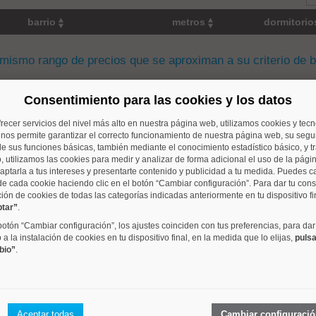
barrio
metros
dormitori
 mismo rango de precios que se aproximan a su criterio de 
Consentimiento para las cookies y los datos
frecer servicios del nivel más alto en nuestra página web, utilizamos cookies y tec
Costillares
120 m²
3 dorm.
o nos permite garantizar el correcto funcionamiento de nuestra página web, su segur
e sus funciones básicas, también mediante el conocimiento estadístico básico, y tr
, utilizamos las cookies para medir y analizar de forma adicional el uso de la pági
aptarla a tus intereses y presentarte contenido y publicidad a tu medida. Puedes c
de cada cookie haciendo clic en el botón “Cambiar configuración”. Para dar tu con
ción de cookies de todas las categorías indicadas anteriormente en tu dispositivo fi
ptar”
.
Adelfas
72 m²
2 dorm.
 botón “Cambiar configuración”, los ajustes coinciden con tus preferencias, para dar
a la instalación de cookies en tu dispositivo final, en la medida que lo elijas,
pulsa
bio”
.
Quintana
70 m²
2 dorm.
Aceptar todas
Cambiar configuraci