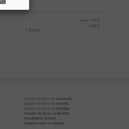
antes 1.395 €
1.300 €
1 baños
alquiler de pisos en
malasaña
alquiler de pisos en
estrella
alquiler de pisos en
trafalgar
Alquiler de pisos en Madrid
inmobiliaria madrid
Alquila tu piso en Madrid