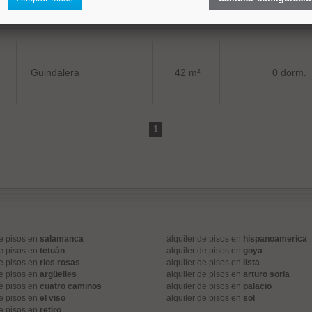
Guindalera
42 m²
0 dorm.
1
de pisos en
salamanca
alquiler de pisos en
hispanoamerica
de pisos en
tetuán
alquiler de pisos en
goya
de pisos en
rios rosas
alquiler de pisos en
lista
de pisos en
argüelles
alquiler de pisos en
arturo soria
de pisos en
cuatro caminos
alquiler de pisos en
palacio
de pisos en
el viso
alquiler de pisos en
sol
de pisos en
retiro