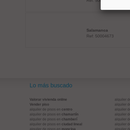
Ref: 50004827
Salamanca
Ref: 50004673
Lo más buscado
Valorar vivienda online
alquiler 
Vender piso
alquiler 
alquiler de pisos en
centro
alquiler 
alquiler de pisos en
chamartín
alquiler 
alquiler de pisos en
chamberí
alquiler 
alquiler de pisos en
ciudad lineal
alquiler 
alquiler de pisos en
moncloa
alquiler 