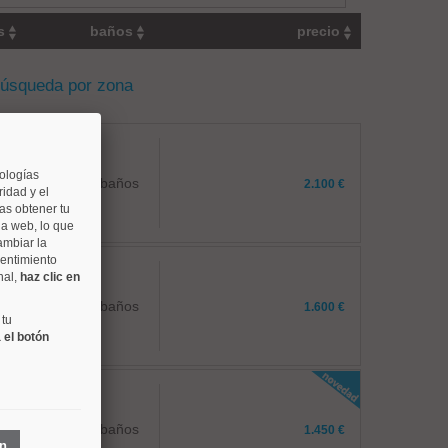
os
baños
precio
búsqueda por zona
nologías
2 baños
2.100 €
idad y el
as obtener tu
na web, lo que
ambiar la
sentimiento
nal,
haz clic en
1 baños
1.600 €
 tu
 el botón
2 baños
1.450 €
ón