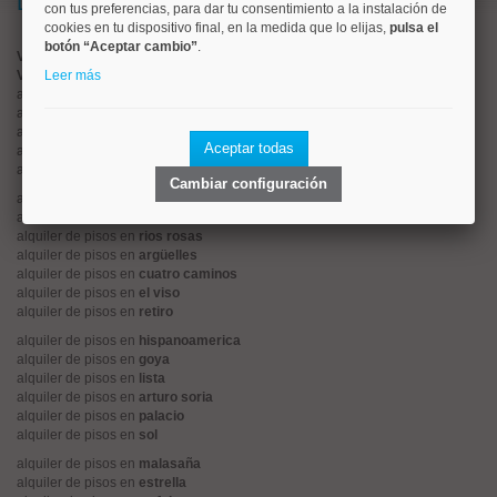
Lo más buscado
con tus preferencias, para dar tu consentimiento a la instalación de
cookies en tu dispositivo final, en la medida que lo elijas,
pulsa el
botón “Aceptar cambio”
.
Valorar vivienda online
Vender piso
Leer más
alquiler de pisos en
centro
alquiler de pisos en
chamartín
alquiler de pisos en
chamberí
Aceptar todas
alquiler de pisos en
ciudad lineal
alquiler de pisos en
moncloa
Cambiar configuración
alquiler de pisos en
salamanca
alquiler de pisos en
tetuán
alquiler de pisos en
rios rosas
alquiler de pisos en
argüelles
alquiler de pisos en
cuatro caminos
alquiler de pisos en
el viso
alquiler de pisos en
retiro
alquiler de pisos en
hispanoamerica
alquiler de pisos en
goya
alquiler de pisos en
lista
alquiler de pisos en
arturo soria
alquiler de pisos en
palacio
alquiler de pisos en
sol
alquiler de pisos en
malasaña
alquiler de pisos en
estrella