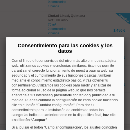
0 dormitorios
1 baños
Ciudad Lineal, Quintana
Ref: 50004827
70 m²
2 dormitorios
1.450 €
2 baños
Retiro, Adelfas
Consentimiento para las cookies y los
Ref: 50004287
datos
72 m²
2 dormitorios
1.600 €
1 baños
Con el fin de ofrecer servicios del nivel más alto en nuestra página
web, utilizamos cookies y tecnologías similares. Esto nos permite
Ciudad Lineal, Costillares
garantizar el correcto funcionamiento de nuestra página web, su
Ref: 50004752
seguridad y el cumplimiento de sus funciones básicas, también
120 m²
mediante el conocimiento estadístico básico, y tras obtener tu
3 dormitorios
2.100 €
consentimiento, utilizamos las cookies para medir y analizar de
2 baños
forma adicional el uso de la página web, lo que nos permite
adaptarla a tus intereses y presentarte contenido y publicidad a tu
1
medida. Puedes cambiar la configuración de cada cookie haciendo
clic en el botón “Cambiar configuración”. Para dar tu
consentimiento para la instalación de cookies de todas las
categorías indicadas anteriormente en tu dispositivo final,
haz clic
en el botón “Aceptar”
.
Si al pulsar el botón “Cambiar configuración”, los ajustes coinciden