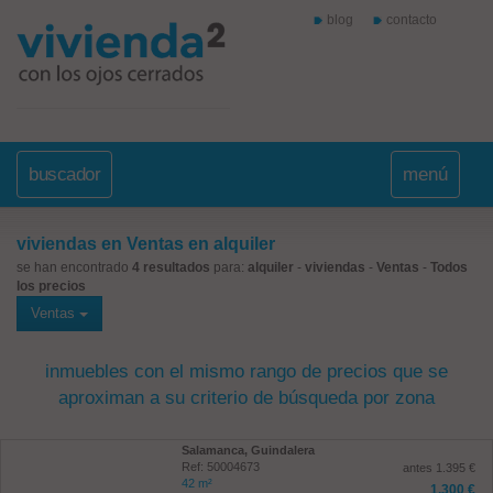
blog
contacto
buscador
menú
viviendas en Ventas en alquiler
se han encontrado
4 resultados
para:
alquiler
-
viviendas
-
Ventas
-
Todos
los precios
Ventas
inmuebles con el mismo rango de precios que se
aproximan a su criterio de búsqueda por zona
Salamanca, Guindalera
Ref: 50004673
antes 1.395 €
42 m²
1.300 €