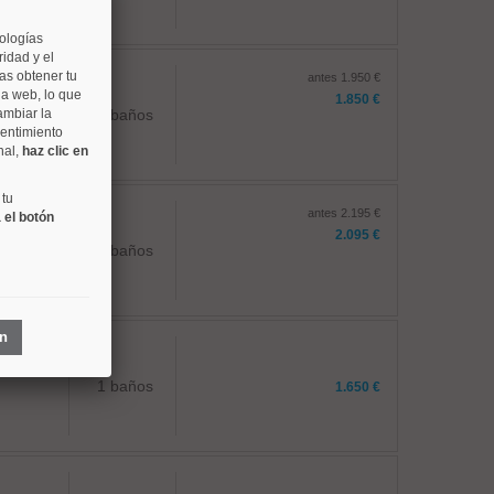
nologías
idad y el
as obtener tu
antes 1.950 €
na web, lo que
1.850 €
ambiar la
2 baños
sentimiento
nal,
haz clic en
 tu
antes 2.195 €
 el botón
2.095 €
2 baños
ón
1 baños
1.650 €