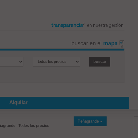
buscar en el
mapa
Alquilar
Peñagrande
ñagrande
-
Todos los precios