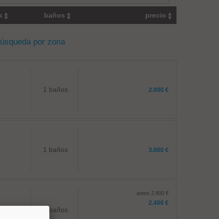
os
baños
precio
búsqueda por zona
1 baños
2.000 €
1 baños
3.000 €
antes 2.800 €
2.400 €
2 baños