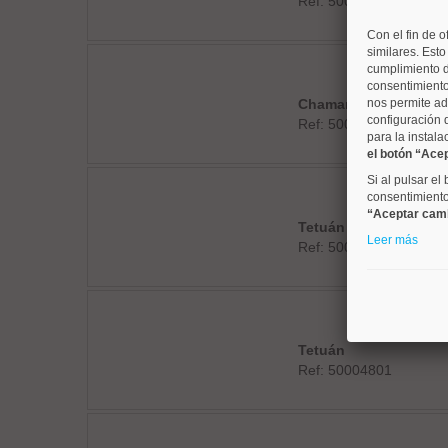
Ref: 50004558
Con el fin de o
similares. Est
cumplimiento d
consentimiento
Chamartín
nos permite ad
configuración 
Ref: 50004678
para la instala
el botón “Ace
Si al pulsar el
consentimiento 
“Aceptar cam
Tetuán
Leer más
Ref: 50004781
Tetuán
Ref: 50004801