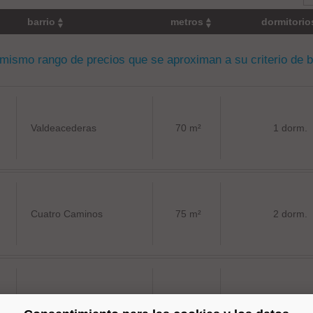
barrio
metros
dormitori
 mismo rango de precios que se aproximan a su criterio de 
Valdeacederas
70 m²
1 dorm.
Cuatro Caminos
75 m²
2 dorm.
Ciudad Jardín
101 m²
2 dorm.