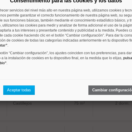
Consentimiento para las cookies y los datos
frecer servicios del nivel más alto en nuestra página web, utilizamos cookies y tec
o nos permite garantizar el correcto funcionamiento de nuestra página web, su segur
e sus funciones básicas, también mediante el conocimiento estadístico básico, y tr
, utilizamos las cookies para medir y analizar de forma adicional el uso de la pági
aptarla a tus intereses y presentarte contenido y publicidad a tu medida. Puedes c
Hispanoamerica
90 m²
2 dorm.
de cada cookie haciendo clic en el botón “Cambiar configuración”. Para dar tu con
ción de cookies de todas las categorías indicadas anteriormente en tu dispositivo fi
ptar”
.
 botón “Cambiar configuración”, los ajustes coinciden con tus preferencias, para dar
a la instalación de cookies en tu dispositivo final, en la medida que lo elijas,
pulsa
bio”
.
Cuatro Caminos
85 m²
3 dorm.
Aceptar todas
Cambiar configuraci
Castillejos
75 m²
2 dorm.