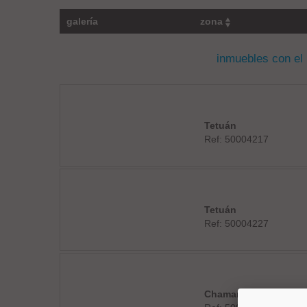
galería
zona
inmuebles con el
Tetuán
Ref: 50004217
Tetuán
Ref: 50004227
Chamartín