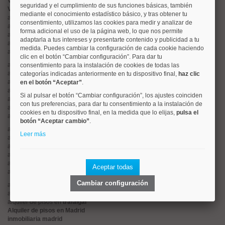
Valorar vivienda online
seguridad y el cumplimiento de sus funciones básicas, también
Vender piso
mediante el conocimiento estadístico básico, y tras obtener tu
alquiler de pisos en
centro
consentimiento, utilizamos las cookies para medir y analizar de
alquiler de pisos en
chamartín
forma adicional el uso de la página web, lo que nos permite
alquiler de pisos en
chamberí
adaptarla a tus intereses y presentarte contenido y publicidad a tu
alquiler de pisos en
ciudad lineal
medida. Puedes cambiar la configuración de cada cookie haciendo
alquiler de pisos en
moncloa
clic en el botón “Cambiar configuración”. Para dar tu
alquiler de pisos en
salamanca
consentimiento para la instalación de cookies de todas las
alquiler de pisos en
tetuán
categorías indicadas anteriormente en tu dispositivo final,
haz clic
alquiler de pisos en
rios rosas
en el botón “Aceptar”
.
alquiler de pisos en
argüelles
Si al pulsar el botón “Cambiar configuración”, los ajustes coinciden
alquiler de pisos en
cuatro caminos
con tus preferencias, para dar tu consentimiento a la instalación de
alquiler de pisos en
el viso
cookies en tu dispositivo final, en la medida que lo elijas,
pulsa el
alquiler de pisos en
retiro
botón “Aceptar cambio”
.
alquiler de pisos en
hispanoamerica
Leer más
alquiler de pisos en
goya
alquiler de pisos en
lista
alquiler de pisos en
arturo soria
alquiler de pisos en
palacio
Aceptar todas
alquiler de pisos en
sol
Cambiar configuración
alquiler de pisos en
malasaña
alquiler de pisos en
estrella
alquiler de pisos en
trafalgar
Alquiler de pisos en Madrid
inmobiliaria madrid