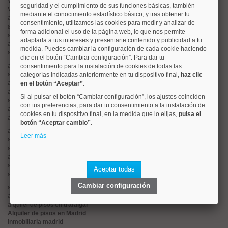
Valorar vivienda online
seguridad y el cumplimiento de sus funciones básicas, también
Vender piso
mediante el conocimiento estadístico básico, y tras obtener tu
alquiler de pisos en
centro
consentimiento, utilizamos las cookies para medir y analizar de
alquiler de pisos en
chamartín
forma adicional el uso de la página web, lo que nos permite
alquiler de pisos en
chamberí
adaptarla a tus intereses y presentarte contenido y publicidad a tu
alquiler de pisos en
ciudad lineal
medida. Puedes cambiar la configuración de cada cookie haciendo
alquiler de pisos en
moncloa
clic en el botón “Cambiar configuración”. Para dar tu
alquiler de pisos en
salamanca
consentimiento para la instalación de cookies de todas las
alquiler de pisos en
tetuán
categorías indicadas anteriormente en tu dispositivo final,
haz clic
alquiler de pisos en
rios rosas
en el botón “Aceptar”
.
alquiler de pisos en
argüelles
Si al pulsar el botón “Cambiar configuración”, los ajustes coinciden
alquiler de pisos en
cuatro caminos
con tus preferencias, para dar tu consentimiento a la instalación de
alquiler de pisos en
el viso
cookies en tu dispositivo final, en la medida que lo elijas,
pulsa el
alquiler de pisos en
retiro
botón “Aceptar cambio”
.
alquiler de pisos en
hispanoamerica
Leer más
alquiler de pisos en
goya
alquiler de pisos en
lista
alquiler de pisos en
arturo soria
alquiler de pisos en
palacio
Aceptar todas
alquiler de pisos en
sol
Cambiar configuración
alquiler de pisos en
malasaña
alquiler de pisos en
estrella
alquiler de pisos en
trafalgar
Alquiler de pisos en Madrid
inmobiliaria madrid