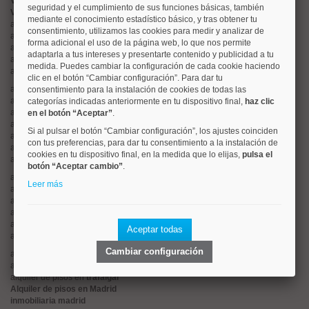
Valorar vivienda online
seguridad y el cumplimiento de sus funciones básicas, también
Vender piso
mediante el conocimiento estadístico básico, y tras obtener tu
alquiler de pisos en
centro
consentimiento, utilizamos las cookies para medir y analizar de
alquiler de pisos en
chamartín
forma adicional el uso de la página web, lo que nos permite
alquiler de pisos en
chamberí
adaptarla a tus intereses y presentarte contenido y publicidad a tu
alquiler de pisos en
ciudad lineal
medida. Puedes cambiar la configuración de cada cookie haciendo
alquiler de pisos en
moncloa
clic en el botón “Cambiar configuración”. Para dar tu
alquiler de pisos en
salamanca
consentimiento para la instalación de cookies de todas las
alquiler de pisos en
tetuán
categorías indicadas anteriormente en tu dispositivo final,
haz clic
alquiler de pisos en
rios rosas
en el botón “Aceptar”
.
alquiler de pisos en
argüelles
Si al pulsar el botón “Cambiar configuración”, los ajustes coinciden
alquiler de pisos en
cuatro caminos
con tus preferencias, para dar tu consentimiento a la instalación de
alquiler de pisos en
el viso
cookies en tu dispositivo final, en la medida que lo elijas,
pulsa el
alquiler de pisos en
retiro
botón “Aceptar cambio”
.
alquiler de pisos en
hispanoamerica
Leer más
alquiler de pisos en
goya
alquiler de pisos en
lista
alquiler de pisos en
arturo soria
alquiler de pisos en
palacio
Aceptar todas
alquiler de pisos en
sol
Cambiar configuración
alquiler de pisos en
malasaña
alquiler de pisos en
estrella
alquiler de pisos en
trafalgar
Alquiler de pisos en Madrid
inmobiliaria madrid