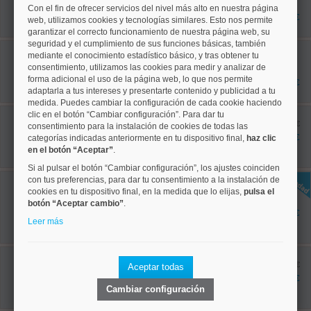
70 m²
Con el fin de ofrecer servicios del nivel más alto en nuestra página
1 dormitorios
2.000 €
web, utilizamos cookies y tecnologías similares. Esto nos permite
1 baños
garantizar el correcto funcionamiento de nuestra página web, su
seguridad y el cumplimiento de sus funciones básicas, también
Arganzuela, Palos de Moguer
mediante el conocimiento estadístico básico, y tras obtener tu
Ref: 50004802
consentimiento, utilizamos las cookies para medir y analizar de
65 m²
forma adicional el uso de la página web, lo que nos permite
3 dormitorios
1.845 €
1 baños
adaptarla a tus intereses y presentarte contenido y publicidad a tu
medida. Puedes cambiar la configuración de cada cookie haciendo
Centro, Palacio
clic en el botón “Cambiar configuración”. Para dar tu
Ref: 50004706
antes 2.800 €
consentimiento para la instalación de cookies de todas las
95 m²
2.400 €
categorías indicadas anteriormente en tu dispositivo final,
haz clic
2 dormitorios
en el botón “Aceptar”
.
1 baños
Si al pulsar el botón “Cambiar configuración”, los ajustes coinciden
Villa de Vallecas, Casco
con tus preferencias, para dar tu consentimiento a la instalación de
Histórico de Vallecas
cookies en tu dispositivo final, en la medida que lo elijas,
pulsa el
Ref: 50004818
botón “Aceptar cambio”
.
70 m²
1.400 €
2 dormitorios
Leer más
2 baños
Tetuán, Cuatro Caminos
Ref: 50004781
antes 2.195 €
Aceptar todas
85 m²
2.095 €
3 dormitorios
Cambiar configuración
2 baños