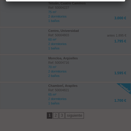
Tetuán, Cuatro Caminos
Ref: 50004227
75 m²
2 dormitorios
3.000 €
1 baños
Centro, Universidad
Ref: 50004803
antes 1.895 €
60 m²
1.795 €
2 dormitorios
1 baños
Moncloa, Argüelles
Ref: 50004716
70 m²
2 dormitorios
1.595 €
2 baños
Chamberí, Arapiles
Ref: 50004821
65 m²
2 dormitorios
1.700 €
1 baños
1
2
3
siguiente