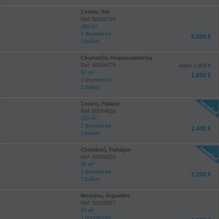
Centro, Sol
Ref: 50004799
260 m²
4 dormitorios
5.500 €
3 baños
Chamartín, Hispanoamerica
Ref: 50004678
antes 1.950 €
90 m²
1.850 €
2 dormitorios
2 baños
Centro, Palacio
Ref: 50004816
110 m²
2 dormitorios
2.400 €
2 baños
Chamberí, Trafalgar
Ref: 50004829
96 m²
2 dormitorios
2.200 €
2 baños
Moncloa, Argüelles
Ref: 50003667
65 m²
1 dormitorios