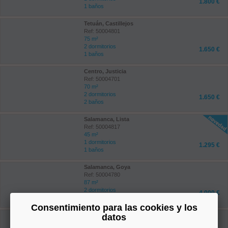
1.800 €
1 baños
Tetuán, Castillejos
Ref: 50004801
75 m²
2 dormitorios
1.650 €
1 baños
Centro, Justicia
Ref: 50004701
70 m²
2 dormitorios
1.650 €
2 baños
Salamanca, Lista
Ref: 50004817
45 m²
1 dormitorios
1.295 €
1 baños
Salamanca, Goya
Ref: 50004780
87 m²
2 dormitorios
4.000 €
2 baños
Consentimiento para las cookies y los
Tetuán, Valdeacederas
datos
Ref: 50004217