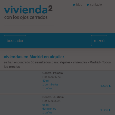
blog
contacto
buscador
menú
viviendas en Madrid en alquiler
se han encontrado
55 resultados
para:
alquiler
-
viviendas
-
Madrid
-
Todos
los precios
Centro, Palacio
Ref: 50004773
80 m²
1 dormitorios
1.500 €
1 baños
Centro, Justicia
Ref: 50003334
65 m²
dormitorios
1.350 €
1 baños