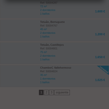
Ref: 50004287
72 m²
2 dormitorios
1.600 €
1 baños
Tetuán, Berruguete
Ref: 50004767
45 m²
2 dormitorios
1.200 €
1 baños
Tetuán, Castillejos
Ref: 50004801
75 m²
2 dormitorios
1.650 €
1 baños
Chamberí, Vallehermoso
Ref: 50004824
35 m²
1 dormitorios
1.025 €
1 baños
1
2
3
siguiente