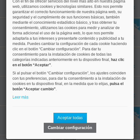
Con el fin de ofrecer servicios del nivel más alto en nuestra página
54 m²
2 dormitorios
web, utilizamos cookies y tecnologías similares. Esto nos permite
1.595 €
1 baños
garantizar el correcto funcionamiento de nuestra página web, su
seguridad y el cumplimiento de sus funciones básicas, también
Chamberí, Arapiles
mediante el conocimiento estadístico básico, y tras obtener tu
Ref: 50004821
consentimiento, utilizamos las cookies para medir y analizar de
65 m²
forma adicional el uso de la página web, lo que nos permite
2 dormitorios
1.700 €
adaptarla a tus intereses y presentarte contenido y publicidad a tu
1 baños
medida. Puedes cambiar la configuración de cada cookie haciendo
clic en el botón “Cambiar configuración”. Para dar tu
Tetuán, Valdeacederas
consentimiento para la instalación de cookies de todas las
Ref: 50004217
categorías indicadas anteriormente en tu dispositivo final,
haz clic
70 m²
en el botón “Aceptar”
.
1 dormitorios
2.000 €
1 baños
Si al pulsar el botón “Cambiar configuración”, los ajustes coinciden
con tus preferencias, para dar tu consentimiento a la instalación de
Tetuán, Cuatro Caminos
cookies en tu dispositivo final, en la medida que lo elijas,
pulsa el
Ref: 50004227
botón “Aceptar cambio”
.
75 m²
2 dormitorios
3.000 €
Leer más
1 baños
Centro, Universidad
Ref: 50004823
Aceptar todas
60 m²
2 dormitorios
2.000 €
Cambiar configuración
1 baños
Retiro, Adelfas