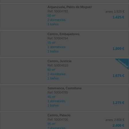
Arganzuela, Palos de Moguer
Ref: 50004783
antes 1.525 €
50 m²
1.425 €
2 dormitorios
1 baños
Centro, Embajadores
Ref: 50004784
55 m²
1 dormitorios
1.800 €
1 baños
Centro, Justicia
Ref: 50004810
80 m²
2 dormitorios
1.675 €
1 baños
Salamanca, Castellana
Ref: 50004785
45 m²
1 dormitorios
1.275 €
1 baños
Centro, Palacio
Ref: 50004706
antes 2.800 €
95 m²
2.400 €
2 dormitorios