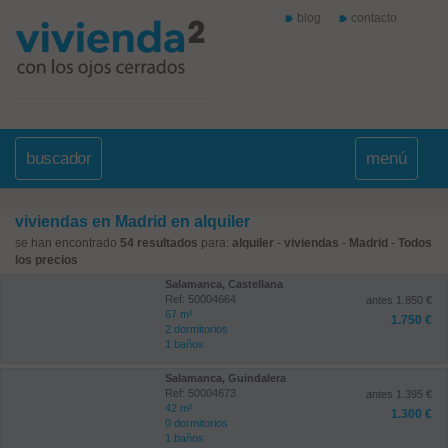
blog
contacto
buscador
menú
viviendas en Madrid en alquiler
se han encontrado
54 resultados
para:
alquiler
-
viviendas
-
Madrid
-
Todos
los precios
Salamanca, Castellana
Ref: 50004664
antes 1.850 €
67 m²
1.750 €
2 dormitorios
1 baños
Salamanca, Guindalera
Ref: 50004673
antes 1.395 €
42 m²
1.300 €
0 dormitorios
1 baños