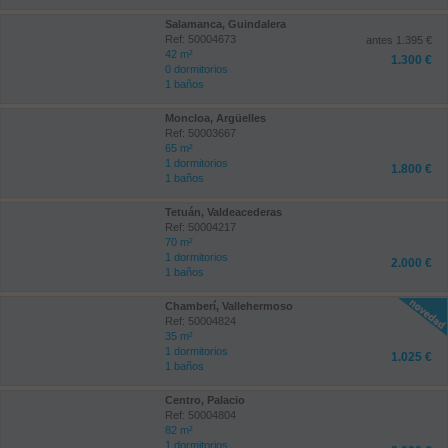
Salamanca, Guindalera
Ref: 50004673
antes 1.395 €
42 m²
1.300 €
0 dormitorios
1 baños
Moncloa, Argüelles
Ref: 50003667
65 m²
1 dormitorios
1.800 €
1 baños
Tetuán, Valdeacederas
Ref: 50004217
70 m²
1 dormitorios
2.000 €
1 baños
Chamberí, Vallehermoso
Ref: 50004824
35 m²
1 dormitorios
1.025 €
1 baños
Centro, Palacio
Ref: 50004804
82 m²
1 dormitorios