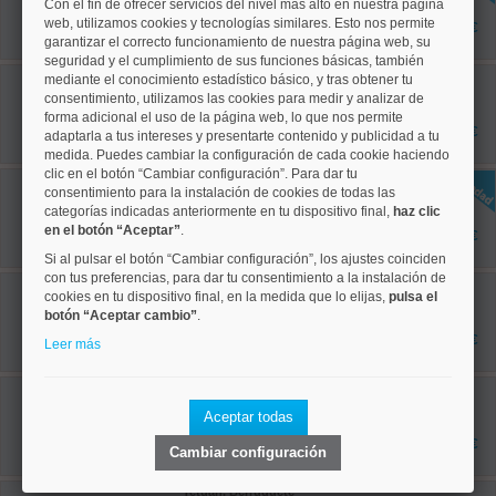
Con el fin de ofrecer servicios del nivel más alto en nuestra página
45 m²
1 dormitorios
web, utilizamos cookies y tecnologías similares. Esto nos permite
1.295 €
1 baños
garantizar el correcto funcionamiento de nuestra página web, su
seguridad y el cumplimiento de sus funciones básicas, también
Chamberí, Ríos Rosas
mediante el conocimiento estadístico básico, y tras obtener tu
Ref: 50004795
consentimiento, utilizamos las cookies para medir y analizar de
45 m²
forma adicional el uso de la página web, lo que nos permite
1 dormitorios
1.195 €
adaptarla a tus intereses y presentarte contenido y publicidad a tu
2 baños
medida. Puedes cambiar la configuración de cada cookie haciendo
clic en el botón “Cambiar configuración”. Para dar tu
Centro, Universidad
consentimiento para la instalación de cookies de todas las
Ref: 50004823
categorías indicadas anteriormente en tu dispositivo final,
haz clic
60 m²
en el botón “Aceptar”
.
2 dormitorios
2.000 €
1 baños
Si al pulsar el botón “Cambiar configuración”, los ajustes coinciden
con tus preferencias, para dar tu consentimiento a la instalación de
Tetuán, Castillejos
cookies en tu dispositivo final, en la medida que lo elijas,
pulsa el
Ref: 50004801
botón “Aceptar cambio”
.
75 m²
2 dormitorios
1.650 €
Leer más
1 baños
Tetuán, Cuatro Caminos
Ref: 50004227
Aceptar todas
75 m²
2 dormitorios
3.000 €
Cambiar configuración
1 baños
Tetuán, Berruguete