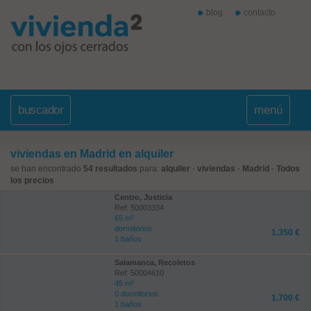
blog
contacto
buscador
menú
viviendas en Madrid en alquiler
se han encontrado
54 resultados
para:
alquiler
-
viviendas
-
Madrid
-
Todos
los precios
Centro, Justicia
Ref: 50003334
65 m²
dormitorios
1.350 €
1 baños
Salamanca, Recoletos
Ref: 50004610
45 m²
0 dormitorios
1.700 €
1 baños