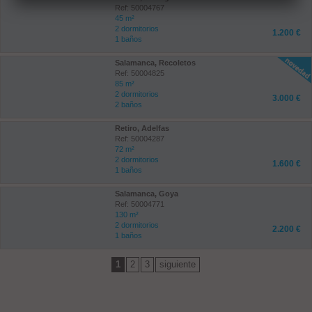
Ref: 50004767
45 m²
2 dormitorios
1.200 €
1 baños
Salamanca, Recoletos
Ref: 50004825
85 m²
2 dormitorios
3.000 €
2 baños
Retiro, Adelfas
Ref: 50004287
72 m²
2 dormitorios
1.600 €
1 baños
Salamanca, Goya
Ref: 50004771
130 m²
2 dormitorios
2.200 €
1 baños
1
2
3
siguiente