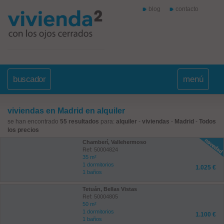
blog
contacto
buscador
menú
viviendas en Madrid en alquiler
se han encontrado
55 resultados
para:
alquiler
-
viviendas
-
Madrid
-
Todos
los precios
Chamberí, Vallehermoso
Ref: 50004824
35 m²
1 dormitorios
1.025 €
1 baños
Tetuán, Bellas Vistas
Ref: 50004805
50 m²
1 dormitorios
1.100 €
1 baños