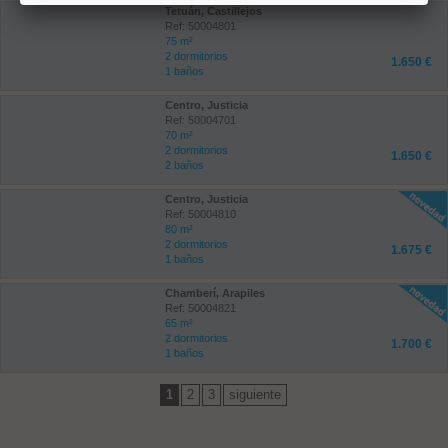
Tetuán, Castillejos
Ref: 50004801
75 m²
2 dormitorios
1.650 €
1 baños
Centro, Justicia
Ref: 50004701
70 m²
2 dormitorios
1.650 €
2 baños
Centro, Justicia
Ref: 50004810
80 m²
2 dormitorios
1.675 €
1 baños
Chamberí, Arapiles
Ref: 50004821
65 m²
2 dormitorios
1.700 €
1 baños
1
2
3
siguiente