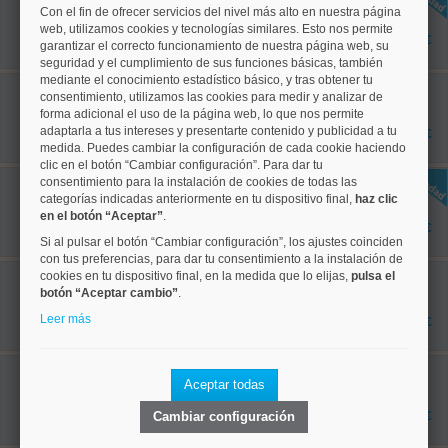
Ref: 50004827
Con el fin de ofrecer servicios del nivel más alto en nuestra página
70 m²
web, utilizamos cookies y tecnologías similares. Esto nos permite
2 dormitorios
1.450 €
garantizar el correcto funcionamiento de nuestra página web, su
2 baños
seguridad y el cumplimiento de sus funciones básicas, también
mediante el conocimiento estadístico básico, y tras obtener tu
Centro, Palacio
consentimiento, utilizamos las cookies para medir y analizar de
Ref: 50004773
forma adicional el uso de la página web, lo que nos permite
80 m²
1 dormitorios
adaptarla a tus intereses y presentarte contenido y publicidad a tu
1.500 €
1 baños
medida. Puedes cambiar la configuración de cada cookie haciendo
clic en el botón “Cambiar configuración”. Para dar tu
Moncloa, Valdezarza
consentimiento para la instalación de cookies de todas las
Ref: 50004828
categorías indicadas anteriormente en tu dispositivo final,
haz clic
90 m²
en el botón “Aceptar”
.
2 dormitorios
1.550 €
1 baños
Si al pulsar el botón “Cambiar configuración”, los ajustes coinciden
con tus preferencias, para dar tu consentimiento a la instalación de
Moncloa, Argüelles
cookies en tu dispositivo final, en la medida que lo elijas,
pulsa el
Ref: 50004716
botón “Aceptar cambio”
.
70 m²
2 dormitorios
Leer más
1.595 €
2 baños
Retiro, Adelfas
Ref: 50004287
Aceptar todas
72 m²
2 dormitorios
Cambiar configuración
1.600 €
1 baños