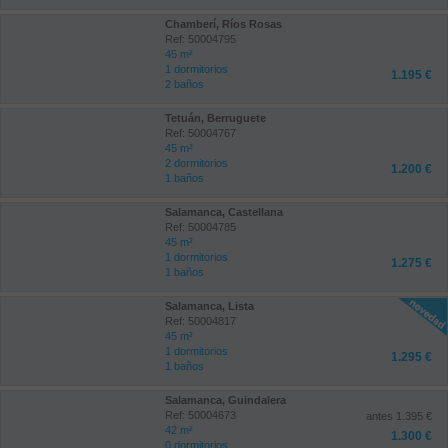
Chamberí, Ríos Rosas
Ref: 50004795
45 m²
1 dormitorios
1.195 €
2 baños
Tetuán, Berruguete
Ref: 50004767
45 m²
2 dormitorios
1.200 €
1 baños
Salamanca, Castellana
Ref: 50004785
45 m²
1 dormitorios
1.275 €
1 baños
Salamanca, Lista
Ref: 50004817
45 m²
1 dormitorios
1.295 €
1 baños
Salamanca, Guindalera
Ref: 50004673
antes 1.395 €
42 m²
1.300 €
0 dormitorios