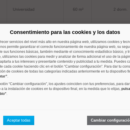
Universidad
60 m²
2 dorm.
Consentimiento para las cookies y los datos
frecer servicios del nivel más alto en nuestra página web, utilizamos cookies y tec
Universidad
60 m²
2 dorm.
o nos permite garantizar el correcto funcionamiento de nuestra página web, su segur
e sus funciones básicas, también mediante el conocimiento estadístico básico, y tr
, utilizamos las cookies para medir y analizar de forma adicional el uso de la pági
aptarla a tus intereses y presentarte contenido y publicidad a tu medida. Puedes c
de cada cookie haciendo clic en el botón “Cambiar configuración”. Para dar tu con
ción de cookies de todas las categorías indicadas anteriormente en tu dispositivo fi
ptar”
.
Universidad
180 m²
5 dorm.
 botón “Cambiar configuración”, los ajustes coinciden con tus preferencias, para dar
a la instalación de cookies en tu dispositivo final, en la medida que lo elijas,
pulsa
bio”
.
Sol
119 m²
3 dorm.
Aceptar todas
Cambiar configuraci