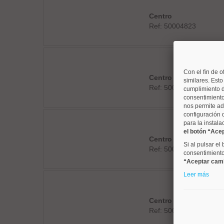
Centro
Ref: 50004823
Con el fin de o
Centro
similares. Est
Ref: 50004803
cumplimiento d
consentimiento
nos permite ad
configuración 
para la instala
el botón “Ace
Centro
Si al pulsar el
Ref: 50004288
consentimiento 
“Aceptar cam
Leer más
Centro
Ref: 50004794