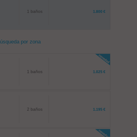
1 baños
1.800 €
búsqueda por zona
1 baños
1.025 €
2 baños
1.195 €