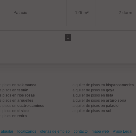
Palacio
126 m²
2 dorm.
1
de pisos en
salamanca
alquiler de pisos en
hispanoamerica
de pisos en
tetuán
alquiler de pisos en
goya
de pisos en
rios rosas
alquiler de pisos en
lista
de pisos en
argüelles
alquiler de pisos en
arturo soria
de pisos en
cuatro caminos
alquiler de pisos en
palacio
de pisos en
el viso
alquiler de pisos en
sol
de pisos en
retiro
alquilar
localízanos
ofertas de empleo
contacto
mapa web
Aviso Legal