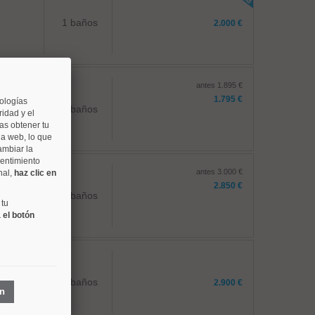
1 baños
2.000 €
antes 1.895 €
1.795 €
nologías
1 baños
idad y el
as obtener tu
na web, lo que
ambiar la
sentimiento
antes 3.000 €
nal,
haz clic en
2.850 €
3 baños
 tu
 el botón
2 baños
2.900 €
ón