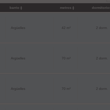
barrio
metros
dormitori
Argüelles
42 m²
2 dorm.
Argüelles
70 m²
2 dorm.
Argüelles
70 m²
2 dorm.