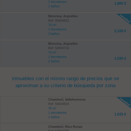
1 dormitorios
1.800 €
1 baños
Moncloa, Argüelles
Ref: 50004822
70 m²
2 dormitorios
2.100 €
2 baños
Moncloa, Argüelles
Ref: 50004716
70 m²
2 dormitorios
1.595 €
2 baños
inmuebles con el mismo rango de precios que se
aproximan a su criterio de búsqueda por zona
Chamberí, Vallehermoso
Ref: 50004824
35 m²
1 dormitorios
1.025 €
1 baños
Chamberí, Ríos Rosas