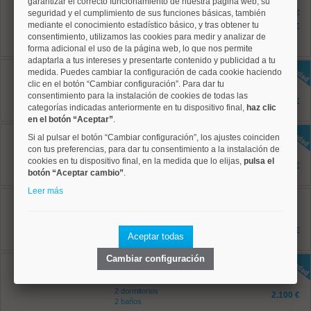
garantizar el correcto funcionamiento de nuestra página web, su
Centro, Palacio
Ref: 50004706
seguridad y el cumplimiento de sus funciones básicas, también
antes 2.800 €
95 m²
mediante el conocimiento estadístico básico, y tras obtener tu
2.400 €
2 dormitorios
consentimiento, utilizamos las cookies para medir y analizar de
1 baños
forma adicional el uso de la página web, lo que nos permite
adaptarla a tus intereses y presentarte contenido y publicidad a tu
Centro, Palacio
medida. Puedes cambiar la configuración de cada cookie haciendo
Ref: 50004815
clic en el botón “Cambiar configuración”. Para dar tu
100 m²
consentimiento para la instalación de cookies de todas las
2 dormitorios
1.950 €
categorías indicadas anteriormente en tu dispositivo final,
haz clic
1 baños
en el botón “Aceptar”
.
Centro, Palacio
Si al pulsar el botón “Cambiar configuración”, los ajustes coinciden
Ref: 50004816
con tus preferencias, para dar tu consentimiento a la instalación de
110 m²
cookies en tu dispositivo final, en la medida que lo elijas,
pulsa el
2 dormitorios
2.400 €
botón “Aceptar cambio”
2 baños
.
Leer más
Centro, Sol
Ref: 50004794
119 m²
3 dormitorios
2.900 €
Aceptar todas
2 baños
Cambiar configuración
Centro, Palacio
Ref: 50004788
126 m²
2 dormitorios
2.100 €
2 baños