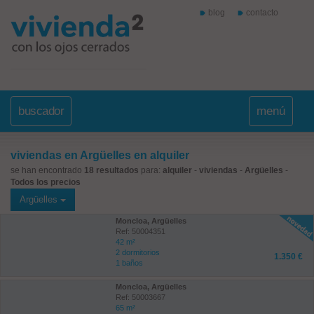
blog
contacto
buscador
menú
viviendas en Argüelles en alquiler
se han encontrado
18 resultados
para:
alquiler
-
viviendas
-
Argüelles
-
Todos los precios
Argüelles
Moncloa, Argüelles
Ref: 50004351
42 m²
2 dormitorios
1.350 €
1 baños
Moncloa, Argüelles
Ref: 50003667
65 m²