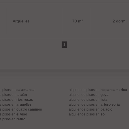
Argüelles
70 m²
2 dorm.
1
de pisos en
salamanca
alquiler de pisos en
hispanoamerica
de pisos en
tetuán
alquiler de pisos en
goya
de pisos en
rios rosas
alquiler de pisos en
lista
de pisos en
argüelles
alquiler de pisos en
arturo soria
de pisos en
cuatro caminos
alquiler de pisos en
palacio
de pisos en
el viso
alquiler de pisos en
sol
de pisos en
retiro