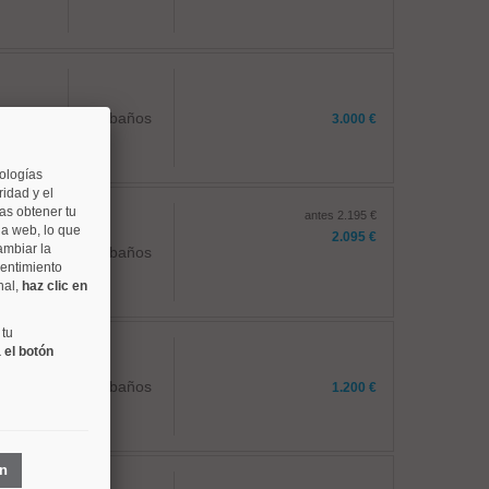
1 baños
3.000 €
nologías
idad y el
as obtener tu
antes 2.195 €
na web, lo que
2.095 €
ambiar la
2 baños
sentimiento
nal,
haz clic en
 tu
 el botón
1 baños
1.200 €
ón