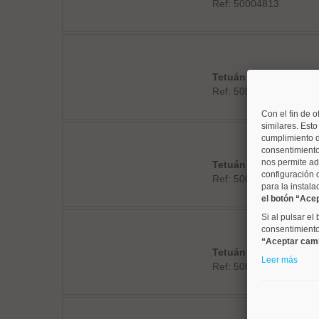
Ref: 50004813
Tetuán
Ref: 50004227
Con el fin de o
similares. Est
cumplimiento d
consentimiento
nos permite ad
Tetuán
configuración 
Ref: 50004781
para la instala
el botón “Ace
Si al pulsar el
consentimiento 
“Aceptar cam
Tetuán
Leer más
Ref: 50004767