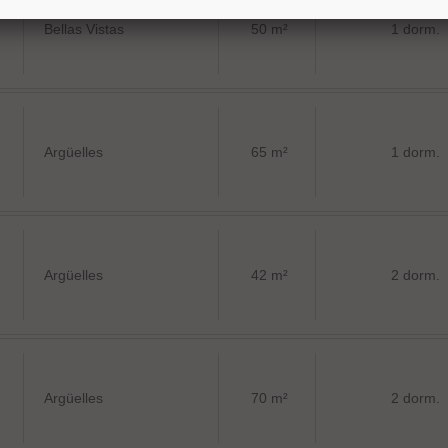
Bellas Vistas
50 m²
1 dorm.
Argüelles
65 m²
1 dorm.
Argüelles
42 m²
2 dorm.
Argüelles
70 m²
2 dorm.