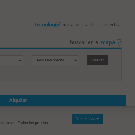
buscar en el
mapa
Alquilar
Valdezarza
ldezarza
-
Todos los precios