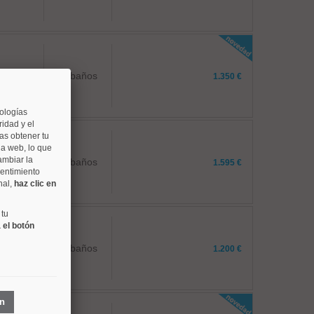
1 baños
1.350 €
nologías
idad y el
as obtener tu
na web, lo que
ambiar la
2 baños
1.595 €
sentimiento
nal,
haz clic en
 tu
 el botón
1 baños
1.200 €
ón