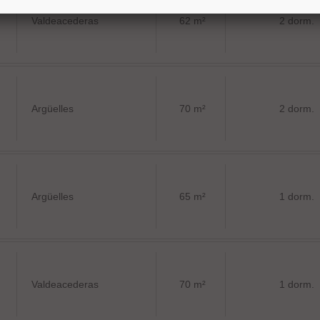
Valdeacederas
62 m²
2 dorm.
Argüelles
70 m²
2 dorm.
Argüelles
65 m²
1 dorm.
Valdeacederas
70 m²
1 dorm.