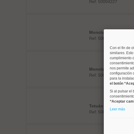
Ref: 50004227
Moncloa
Ref: 50004351
Con el fin de o
similares. Est
cumplimiento d
consentimiento
nos permite ad
Moncloa
configuración 
Ref: 50004716
para la instala
el botón “Ace
Si al pulsar el
consentimiento 
“Aceptar cam
Tetuán
Leer más
Ref: 50004767