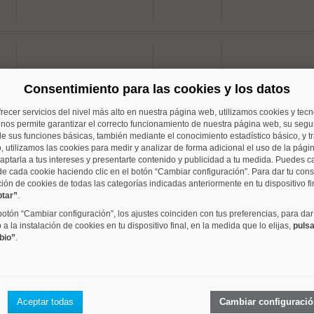
Argüelles
42 m²
2 dorm.
Consentimiento para las cookies y los datos
frecer servicios del nivel más alto en nuestra página web, utilizamos cookies y tec
o nos permite garantizar el correcto funcionamiento de nuestra página web, su segur
e sus funciones básicas, también mediante el conocimiento estadístico básico, y tr
, utilizamos las cookies para medir y analizar de forma adicional el uso de la pági
aptarla a tus intereses y presentarte contenido y publicidad a tu medida. Puedes c
Argüelles
70 m²
2 dorm.
de cada cookie haciendo clic en el botón “Cambiar configuración”. Para dar tu con
ción de cookies de todas las categorías indicadas anteriormente en tu dispositivo fi
ptar”
.
 botón “Cambiar configuración”, los ajustes coinciden con tus preferencias, para dar
a la instalación de cookies en tu dispositivo final, en la medida que lo elijas,
pulsa
bio”
.
Berruguete
45 m²
2 dorm.
Aceptar todas
Cambiar configuraci