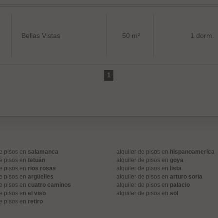
Bellas Vistas
50 m²
1 dorm.
1
de pisos en
salamanca
alquiler de pisos en
hispanoamerica
de pisos en
tetuán
alquiler de pisos en
goya
de pisos en
rios rosas
alquiler de pisos en
lista
de pisos en
argüelles
alquiler de pisos en
arturo soria
de pisos en
cuatro caminos
alquiler de pisos en
palacio
de pisos en
el viso
alquiler de pisos en
sol
de pisos en
retiro