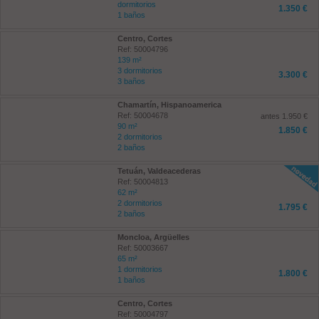
dormitorios
1.350 €
1 baños
Centro, Cortes
Ref: 50004796
139 m²
3 dormitorios
3.300 €
3 baños
Chamartín, Hispanoamerica
Ref: 50004678
antes 1.950 €
90 m²
1.850 €
2 dormitorios
2 baños
Tetuán, Valdeacederas
Ref: 50004813
62 m²
2 dormitorios
1.795 €
2 baños
Moncloa, Argüelles
Ref: 50003667
65 m²
1 dormitorios
1.800 €
1 baños
Centro, Cortes
Ref: 50004797