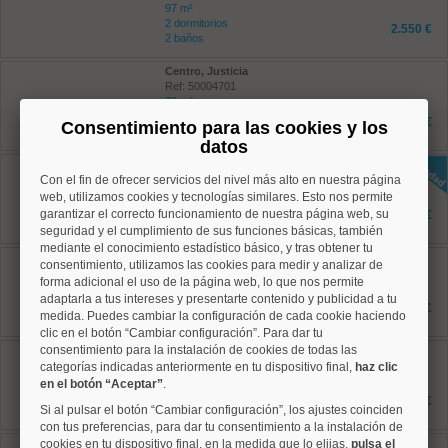
97 m²
2 dormitorios
2.550 €
2 baños
Centro, Justicia
Ref: 50004701
70 m²
2 dormitorios
1.650 €
Consentimiento para las cookies y los
2 baños
datos
Centro, Palacio
Con el fin de ofrecer servicios del nivel más alto en nuestra página
Ref: 50004815
100 m²
web, utilizamos cookies y tecnologías similares. Esto nos permite
2 dormitorios
garantizar el correcto funcionamiento de nuestra página web, su
1.950 €
1 baños
seguridad y el cumplimiento de sus funciones básicas, también
mediante el conocimiento estadístico básico, y tras obtener tu
Salamanca, Goya
consentimiento, utilizamos las cookies para medir y analizar de
Ref: 50004780
forma adicional el uso de la página web, lo que nos permite
87 m²
adaptarla a tus intereses y presentarte contenido y publicidad a tu
2 dormitorios
4.000 €
medida. Puedes cambiar la configuración de cada cookie haciendo
2 baños
clic en el botón “Cambiar configuración”. Para dar tu
consentimiento para la instalación de cookies de todas las
Tetuán, Valdeacederas
Ref: 50004217
categorías indicadas anteriormente en tu dispositivo final,
haz clic
70 m²
en el botón “Aceptar”
.
1 dormitorios
2.000 €
Si al pulsar el botón “Cambiar configuración”, los ajustes coinciden
1 baños
con tus preferencias, para dar tu consentimiento a la instalación de
cookies en tu dispositivo final, en la medida que lo elijas,
Centro, Sol
pulsa el