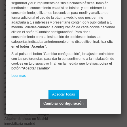
Valorar vivienda online
seguridad y el cumplimiento de sus funciones básicas, también
Vender piso
mediante el conocimiento estadístico básico, y tras obtener tu
alquiler de pisos en
centro
consentimiento, utilizamos las cookies para medir y analizar de
alquiler de pisos en
chamartín
forma adicional el uso de la página web, lo que nos permite
alquiler de pisos en
chamberí
adaptarla a tus intereses y presentarte contenido y publicidad a tu
alquiler de pisos en
ciudad lineal
medida. Puedes cambiar la configuración de cada cookie haciendo
alquiler de pisos en
moncloa
clic en el botón “Cambiar configuración”. Para dar tu
alquiler de pisos en
salamanca
consentimiento para la instalación de cookies de todas las
alquiler de pisos en
tetuán
categorías indicadas anteriormente en tu dispositivo final,
haz clic
alquiler de pisos en
rios rosas
en el botón “Aceptar”
.
alquiler de pisos en
argüelles
Si al pulsar el botón “Cambiar configuración”, los ajustes coinciden
alquiler de pisos en
cuatro caminos
con tus preferencias, para dar tu consentimiento a la instalación de
alquiler de pisos en
el viso
cookies en tu dispositivo final, en la medida que lo elijas,
pulsa el
alquiler de pisos en
retiro
botón “Aceptar cambio”
.
alquiler de pisos en
hispanoamerica
Leer más
alquiler de pisos en
goya
alquiler de pisos en
lista
alquiler de pisos en
arturo soria
alquiler de pisos en
palacio
Aceptar todas
alquiler de pisos en
sol
Cambiar configuración
alquiler de pisos en
malasaña
alquiler de pisos en
estrella
alquiler de pisos en
trafalgar
Alquiler de pisos en Madrid
inmobiliaria madrid