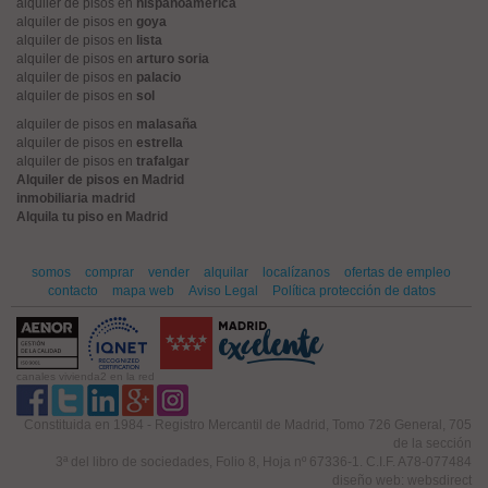
alquiler de pisos en
hispanoamerica
alquiler de pisos en
goya
alquiler de pisos en
lista
alquiler de pisos en
arturo soria
alquiler de pisos en
palacio
alquiler de pisos en
sol
alquiler de pisos en
malasaña
alquiler de pisos en
estrella
alquiler de pisos en
trafalgar
Alquiler de pisos en Madrid
inmobiliaria madrid
Alquila tu piso en Madrid
somos
comprar
vender
alquilar
localízanos
ofertas de empleo
contacto
mapa web
Aviso Legal
Política protección de datos
canales vivienda2 en la red
Constituida en 1984 - Registro Mercantil de Madrid, Tomo 726 General, 705
de la sección
3ª del libro de sociedades, Folio 8, Hoja nº 67336-1. C.I.F. A78-077484
diseño web: websdirect