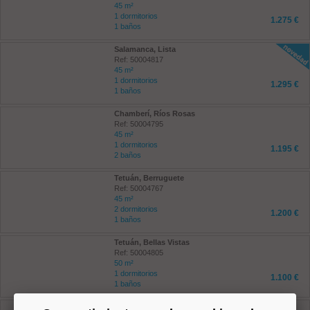
45 m²
1 dormitorios
1.275 €
1 baños
Salamanca, Lista
Ref: 50004817
45 m²
1 dormitorios
1.295 €
1 baños
Chamberí, Ríos Rosas
Ref: 50004795
45 m²
1 dormitorios
1.195 €
2 baños
Tetuán, Berruguete
Ref: 50004767
45 m²
2 dormitorios
1.200 €
1 baños
Tetuán, Bellas Vistas
Ref: 50004805
50 m²
1 dormitorios
1.100 €
1 baños
Centro, Embajadores