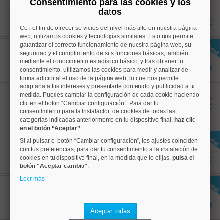
Consentimiento para las cookies y los
Ref: 50004784
datos
55 m²
1 dormitorios
1.800 €
1 baños
Con el fin de ofrecer servicios del nivel más alto en nuestra página
web, utilizamos cookies y tecnologías similares. Esto nos permite
Centro, Universidad
garantizar el correcto funcionamiento de nuestra página web, su
Ref: 50004823
seguridad y el cumplimiento de sus funciones básicas, también
60 m²
mediante el conocimiento estadístico básico, y tras obtener tu
2 dormitorios
2.000 €
consentimiento, utilizamos las cookies para medir y analizar de
1 baños
forma adicional el uso de la página web, lo que nos permite
adaptarla a tus intereses y presentarte contenido y publicidad a tu
Centro, Universidad
medida. Puedes cambiar la configuración de cada cookie haciendo
Ref: 50004803
antes 1.895 €
clic en el botón “Cambiar configuración”. Para dar tu
60 m²
1.795 €
consentimiento para la instalación de cookies de todas las
2 dormitorios
1 baños
categorías indicadas anteriormente en tu dispositivo final,
haz clic
en el botón “Aceptar”
.
Tetuán, Valdeacederas
Si al pulsar el botón “Cambiar configuración”, los ajustes coinciden
Ref: 50004813
con tus preferencias, para dar tu consentimiento a la instalación de
62 m²
2 dormitorios
cookies en tu dispositivo final, en la medida que lo elijas,
pulsa el
1.795 €
2 baños
botón “Aceptar cambio”
.
Leer más
Chamberí, Arapiles
Ref: 50004821
65 m²
2 dormitorios
1.700 €
1 baños
Aceptar todas