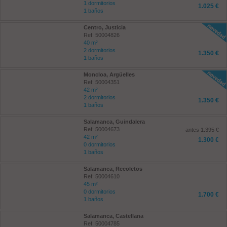
1 dormitorios
1.025 €
1 baños
Centro, Justicia
Ref: 50004826
40 m²
2 dormitorios
1.350 €
1 baños
Moncloa, Argüelles
Ref: 50004351
42 m²
2 dormitorios
1.350 €
1 baños
Salamanca, Guindalera
Ref: 50004673
antes 1.395 €
42 m²
1.300 €
0 dormitorios
1 baños
Salamanca, Recoletos
Ref: 50004610
45 m²
0 dormitorios
1.700 €
1 baños
Salamanca, Castellana
Ref: 50004785