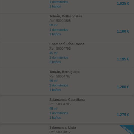
1 dormitorios
1.025 €
1 baños
Tetuán, Bellas Vistas
Ref: 50004805
50 m²
1 dormitorios
1.100 €
1 baños
Chamberí, Ríos Rosas
Ref: 50004795
45 m²
1 dormitorios
1.195 €
2 baños
Tetuán, Berruguete
Ref: 50004767
45 m²
2 dormitorios
1.200 €
1 baños
Salamanca, Castellana
Ref: 50004785
45 m²
1 dormitorios
1.275 €
1 baños
Salamanca, Lista
Ref: 50004817