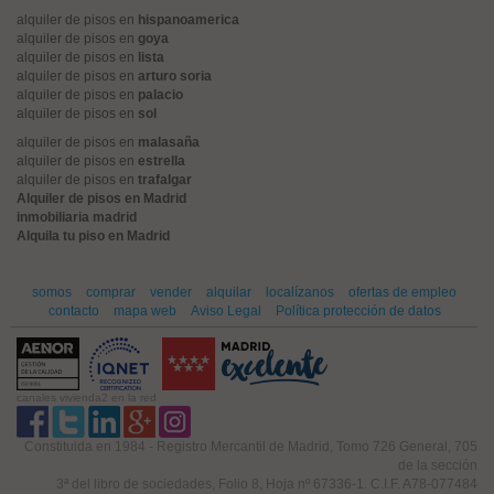
alquiler de pisos en
hispanoamerica
alquiler de pisos en
goya
alquiler de pisos en
lista
alquiler de pisos en
arturo soria
alquiler de pisos en
palacio
alquiler de pisos en
sol
alquiler de pisos en
malasaña
alquiler de pisos en
estrella
alquiler de pisos en
trafalgar
Alquiler de pisos en Madrid
inmobiliaria madrid
Alquila tu piso en Madrid
somos
comprar
vender
alquilar
localízanos
ofertas de empleo
contacto
mapa web
Aviso Legal
Política protección de datos
canales vivienda2 en la red
Constituida en 1984 - Registro Mercantil de Madrid, Tomo 726 General, 705
de la sección
3ª del libro de sociedades, Folio 8, Hoja nº 67336-1. C.I.F. A78-077484