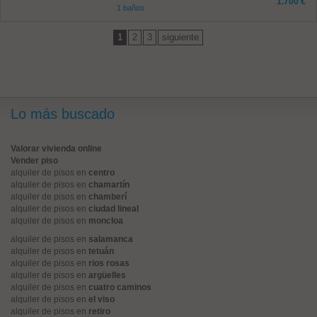
1.700 €
1 baños
1
2
3
siguiente
Lo más buscado
Valorar vivienda online
Vender piso
alquiler de pisos en
centro
alquiler de pisos en
chamartín
alquiler de pisos en
chamberí
alquiler de pisos en
ciudad lineal
alquiler de pisos en
moncloa
alquiler de pisos en
salamanca
alquiler de pisos en
tetuán
alquiler de pisos en
rios rosas
alquiler de pisos en
argüelles
alquiler de pisos en
cuatro caminos
alquiler de pisos en
el viso
alquiler de pisos en
retiro