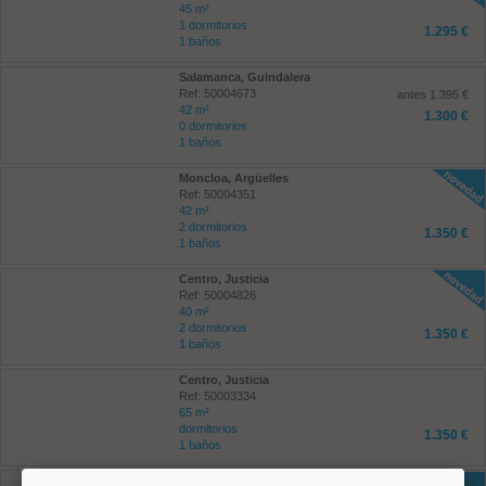
45 m²
1 dormitorios
1.295 €
1 baños
Salamanca, Guindalera
Ref: 50004673
antes 1.395 €
42 m²
1.300 €
0 dormitorios
1 baños
Moncloa, Argüelles
Ref: 50004351
42 m²
2 dormitorios
1.350 €
1 baños
Centro, Justicia
Ref: 50004826
40 m²
2 dormitorios
1.350 €
1 baños
Centro, Justicia
Ref: 50003334
65 m²
dormitorios
1.350 €
1 baños
Villa de Vallecas, Casco