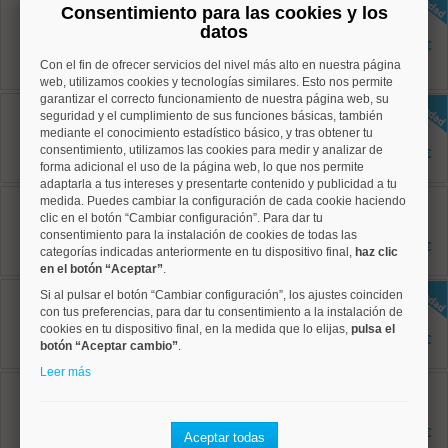
Consentimiento para las cookies y los
Histórico de Vallecas
Ref: 50004818
datos
70 m²
1.400 €
2 dormitorios
Con el fin de ofrecer servicios del nivel más alto en nuestra página
2 baños
web, utilizamos cookies y tecnologías similares. Esto nos permite
garantizar el correcto funcionamiento de nuestra página web, su
Ciudad Lineal, Quintana
seguridad y el cumplimiento de sus funciones básicas, también
Ref: 50004827
mediante el conocimiento estadístico básico, y tras obtener tu
70 m²
2 dormitorios
consentimiento, utilizamos las cookies para medir y analizar de
1.450 €
2 baños
forma adicional el uso de la página web, lo que nos permite
adaptarla a tus intereses y presentarte contenido y publicidad a tu
Centro, Palacio
medida. Puedes cambiar la configuración de cada cookie haciendo
Ref: 50004773
clic en el botón “Cambiar configuración”. Para dar tu
80 m²
consentimiento para la instalación de cookies de todas las
1 dormitorios
1.500 €
categorías indicadas anteriormente en tu dispositivo final,
haz clic
1 baños
en el botón “Aceptar”
.
Moncloa, Valdezarza
Si al pulsar el botón “Cambiar configuración”, los ajustes coinciden
Ref: 50004828
con tus preferencias, para dar tu consentimiento a la instalación de
90 m²
cookies en tu dispositivo final, en la medida que lo elijas,
pulsa el
2 dormitorios
1.550 €
botón “Aceptar cambio”
.
1 baños
Leer más
Moncloa, Argüelles
Ref: 50004716
70 m²
2 dormitorios
1.595 €
Aceptar todas
2 baños