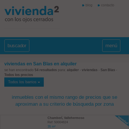
blog
contacto
buscador
menú
viviendas en San Blas en alquiler
se han encontrado
54 resultados
para:
alquiler
-
viviendas
-
San Blas
-
Todos los precios
Todos los barrios
inmuebles con el mismo rango de precios que se
aproximan a su criterio de búsqueda por zona
Chamberí, Vallehermoso
Ref: 50004824
35 m²