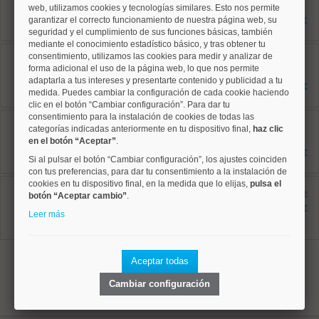
70 m²
web, utilizamos cookies y tecnologías similares. Esto nos permite
1 dormitorios
garantizar el correcto funcionamiento de nuestra página web, su
2.000 €
1 baños
seguridad y el cumplimiento de sus funciones básicas, también
mediante el conocimiento estadístico básico, y tras obtener tu
Tetuán, Cuatro Caminos
consentimiento, utilizamos las cookies para medir y analizar de
Ref: 50004227
forma adicional el uso de la página web, lo que nos permite
75 m²
adaptarla a tus intereses y presentarte contenido y publicidad a tu
2 dormitorios
3.000 €
medida. Puedes cambiar la configuración de cada cookie haciendo
1 baños
clic en el botón “Cambiar configuración”. Para dar tu
consentimiento para la instalación de cookies de todas las
Tetuán, Berruguete
Ref: 50004767
categorías indicadas anteriormente en tu dispositivo final,
haz clic
45 m²
en el botón “Aceptar”
.
2 dormitorios
1.200 €
Si al pulsar el botón “Cambiar configuración”, los ajustes coinciden
1 baños
con tus preferencias, para dar tu consentimiento a la instalación de
cookies en tu dispositivo final, en la medida que lo elijas,
Tetuán, Cuatro Caminos
pulsa el
Ref: 50004781
antes 2.195 €
botón “Aceptar cambio”
.
85 m²
2.095 €
Leer más
3 dormitorios
2 baños
1
Aceptar todas
Cambiar configuración