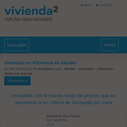
blog
contacto
buscador
menú
viviendas en Almenara en alquiler
se han encontrado
9 resultados
para:
alquiler
-
viviendas
-
Almenara
-
Todos los precios
Almenara
inmuebles con el mismo rango de precios que se
aproximan a su criterio de búsqueda por zona
Chamberí, Ríos Rosas
Ref: 50004795
45 m²