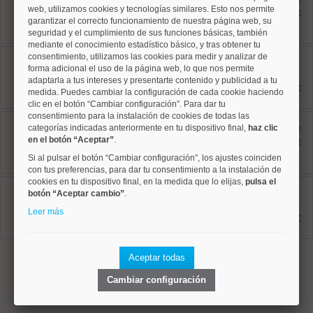
web, utilizamos cookies y tecnologías similares. Esto nos permite
42 m²
1.300 €
0 dormitorios
garantizar el correcto funcionamiento de nuestra página web, su
1 baños
seguridad y el cumplimiento de sus funciones básicas, también
mediante el conocimiento estadístico básico, y tras obtener tu
Tetuán, Berruguete
consentimiento, utilizamos las cookies para medir y analizar de
Ref: 50004767
forma adicional el uso de la página web, lo que nos permite
45 m²
adaptarla a tus intereses y presentarte contenido y publicidad a tu
2 dormitorios
1.200 €
medida. Puedes cambiar la configuración de cada cookie haciendo
1 baños
clic en el botón “Cambiar configuración”. Para dar tu
consentimiento para la instalación de cookies de todas las
Tetuán, Cuatro Caminos
categorías indicadas anteriormente en tu dispositivo final,
haz clic
Ref: 50004781
antes 2.195 €
en el botón “Aceptar”
.
85 m²
2.095 €
3 dormitorios
Si al pulsar el botón “Cambiar configuración”, los ajustes coinciden
2 baños
con tus preferencias, para dar tu consentimiento a la instalación de
cookies en tu dispositivo final, en la medida que lo elijas,
pulsa el
Tetuán, Castillejos
botón “Aceptar cambio”
.
Ref: 50004801
75 m²
Leer más
2 dormitorios
1.650 €
1 baños
1
Aceptar todas
Cambiar configuración