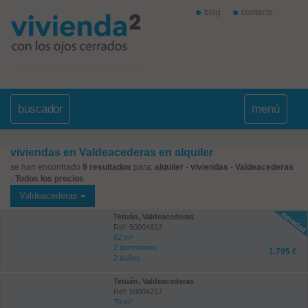
blog
contacto
buscador
menú
viviendas en Valdeacederas en alquiler
se han encontrado
9 resultados
para:
alquiler
-
viviendas
-
Valdeacederas
-
Todos los precios
Valdeacederas
Tetuán, Valdeacederas
Ref: 50004813
62 m²
2 dormitorios
1.795 €
2 baños
Tetuán, Valdeacederas
Ref: 50004217
70 m²