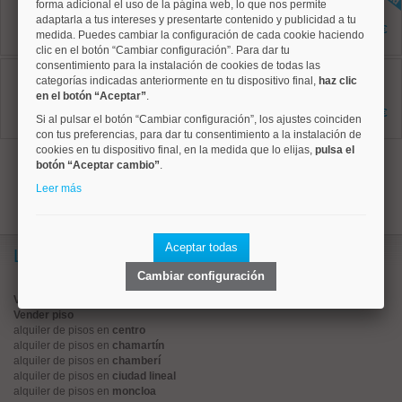
forma adicional el uso de la página web, lo que nos permite
62 m²
adaptarla a tus intereses y presentarte contenido y publicidad a tu
2 dormitorios
1.795 €
medida. Puedes cambiar la configuración de cada cookie haciendo
2 baños
clic en el botón “Cambiar configuración”. Para dar tu
consentimiento para la instalación de cookies de todas las
Tetuán, Valdeacederas
categorías indicadas anteriormente en tu dispositivo final,
haz clic
Ref: 50004217
70 m²
en el botón “Aceptar”
.
1 dormitorios
2.000 €
Si al pulsar el botón “Cambiar configuración”, los ajustes coinciden
1 baños
con tus preferencias, para dar tu consentimiento a la instalación de
cookies en tu dispositivo final, en la medida que lo elijas,
pulsa el
1
botón “Aceptar cambio”
.
Leer más
Aceptar todas
Lo más buscado
Cambiar configuración
Valorar vivienda online
Vender piso
alquiler de pisos en
centro
alquiler de pisos en
chamartín
alquiler de pisos en
chamberí
alquiler de pisos en
ciudad lineal
alquiler de pisos en
moncloa