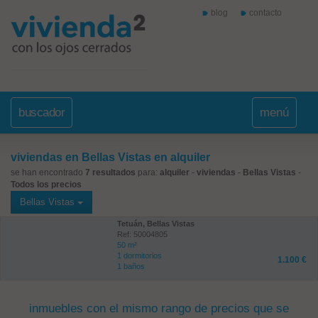
blog
contacto
buscador
menú
viviendas en Bellas Vistas en alquiler
se han encontrado
7 resultados
para:
alquiler
-
viviendas
-
Bellas Vistas
-
Todos los precios
Bellas Vistas
Tetuán, Bellas Vistas
Ref: 50004805
50 m²
1 dormitorios
1.100 €
1 baños
inmuebles con el mismo rango de precios que se