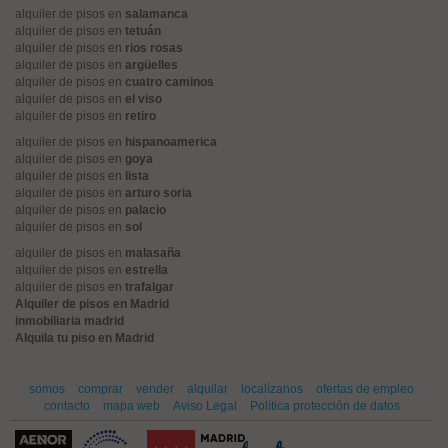
alquiler de pisos en
salamanca
alquiler de pisos en
tetuán
alquiler de pisos en
rios rosas
alquiler de pisos en
argüelles
alquiler de pisos en
cuatro caminos
alquiler de pisos en
el viso
alquiler de pisos en
retiro
alquiler de pisos en
hispanoamerica
alquiler de pisos en
goya
alquiler de pisos en
lista
alquiler de pisos en
arturo soria
alquiler de pisos en
palacio
alquiler de pisos en
sol
alquiler de pisos en
malasaña
alquiler de pisos en
estrella
alquiler de pisos en
trafalgar
Alquiler de pisos en Madrid
inmobiliaria madrid
Alquila tu piso en Madrid
somos
comprar
vender
alquilar
localízanos
ofertas de empleo
contacto
mapa web
Aviso Legal
Política protección de datos