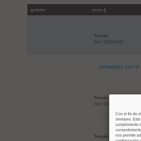
galería
zona
Tetuán
Ref: 50004805
inmuebles con el
Tetuán
Ref: 50004227
Con el fin de o
similares. Est
cumplimiento d
consentimiento
nos permite ad
Tetuán
configuración 