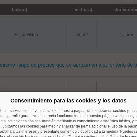
barrio
metros
dormitori
Bellas Vistas
50 m²
1 dorm.
 mismo rango de precios que se aproximan a su criterio de 
Cuatro Caminos
75 m²
2 dorm.
Consentimiento para las cookies y los datos
frecer servicios del nivel más alto en nuestra página web, utilizamos cookies y tec
o nos permite garantizar el correcto funcionamiento de nuestra página web, su segur
e sus funciones básicas, también mediante el conocimiento estadístico básico, y tr
, utilizamos las cookies para medir y analizar de forma adicional el uso de la pági
aptarla a tus intereses y presentarte contenido y publicidad a tu medida. Puedes c
Cuatro Caminos
85 m²
3 dorm.
de cada cookie haciendo clic en el botón “Cambiar configuración”. Para dar tu con