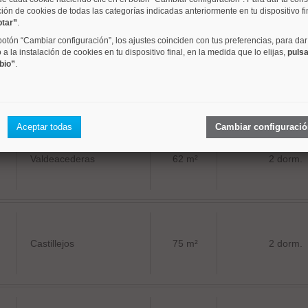
ción de cookies de todas las categorías indicadas anteriormente en tu dispositivo fi
ptar”
.
 botón “Cambiar configuración”, los ajustes coinciden con tus preferencias, para dar
a la instalación de cookies en tu dispositivo final, en la medida que lo elijas,
pulsa
bio”
.
Valdeacederas
70 m²
1 dorm.
Aceptar todas
Cambiar configuraci
Valdeacederas
62 m²
2 dorm.
Castillejos
75 m²
2 dorm.