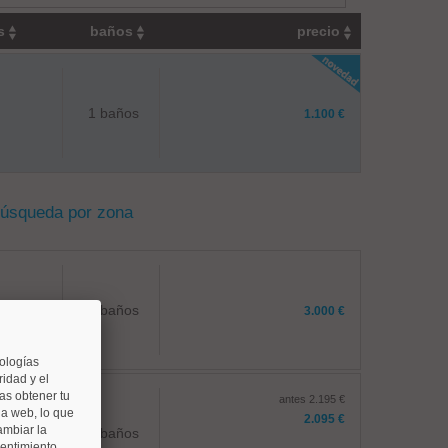
os
baños
precio
1 baños
1.100 €
búsqueda por zona
1 baños
3.000 €
nologías
idad y el
as obtener tu
antes 2.195 €
na web, lo que
2.095 €
ambiar la
2 baños
sentimiento