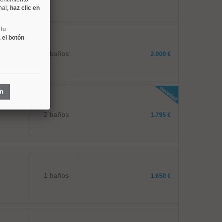
nal,
haz clic en
 tu
 el botón
1 baños
2.000 €
ón
2 baños
1.795 €
1 baños
1.650 €