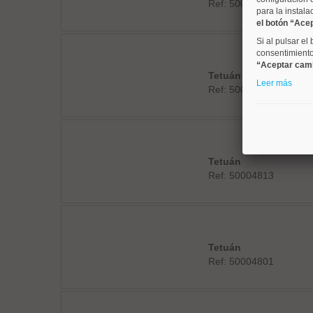
Ref: 50004781
para la instala
el botón “Ace
Si al pulsar el
consentimiento 
“Aceptar cam
Tetuán
Leer más
Ref: 50004217
Tetuán
Ref: 50004813
Tetuán
Ref: 50004801