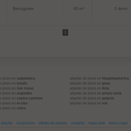
Berruguete
45 m²
2 dorm.
1
de pisos en
salamanca
alquiler de pisos en
hispanoamerica
de pisos en
tetuán
alquiler de pisos en
goya
de pisos en
rios rosas
alquiler de pisos en
lista
de pisos en
argüelles
alquiler de pisos en
arturo soria
de pisos en
cuatro caminos
alquiler de pisos en
palacio
de pisos en
el viso
alquiler de pisos en
sol
de pisos en
retiro
alquilar
localízanos
ofertas de empleo
contacto
mapa web
Aviso Legal