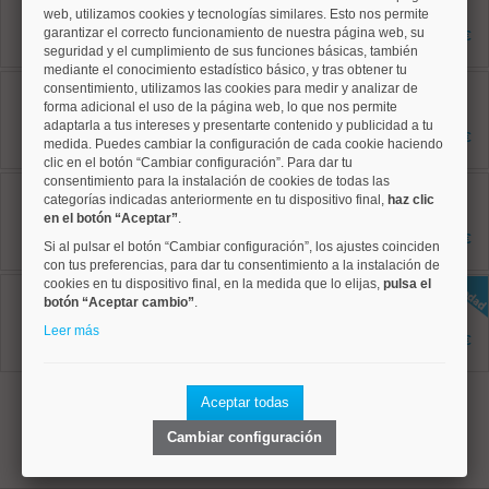
web, utilizamos cookies y tecnologías similares. Esto nos permite
75 m²
2 dormitorios
garantizar el correcto funcionamiento de nuestra página web, su
3.000 €
1 baños
seguridad y el cumplimiento de sus funciones básicas, también
mediante el conocimiento estadístico básico, y tras obtener tu
Tetuán, Castillejos
consentimiento, utilizamos las cookies para medir y analizar de
Ref: 50004801
forma adicional el uso de la página web, lo que nos permite
75 m²
adaptarla a tus intereses y presentarte contenido y publicidad a tu
2 dormitorios
1.650 €
medida. Puedes cambiar la configuración de cada cookie haciendo
1 baños
clic en el botón “Cambiar configuración”. Para dar tu
consentimiento para la instalación de cookies de todas las
Tetuán, Bellas Vistas
categorías indicadas anteriormente en tu dispositivo final,
haz clic
Ref: 50004805
50 m²
en el botón “Aceptar”
.
1 dormitorios
1.100 €
Si al pulsar el botón “Cambiar configuración”, los ajustes coinciden
1 baños
con tus preferencias, para dar tu consentimiento a la instalación de
cookies en tu dispositivo final, en la medida que lo elijas,
pulsa el
Moncloa, Valdezarza
botón “Aceptar cambio”
Ref: 50004828
.
90 m²
Leer más
2 dormitorios
1.550 €
1 baños
1
Aceptar todas
Cambiar configuración