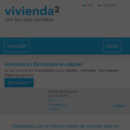
blog
contacto
buscador
menú
viviendas en Berruguete en alquiler
se han encontrado
9 resultados
para:
alquiler
-
viviendas
-
Berruguete
-
Todos los precios
Berruguete
Tetuán, Berruguete
Ref: 50004767
45 m²
2 dormitorios
1.200 €
1 baños
inmuebles con el mismo rango de precios que se