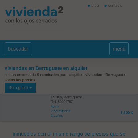
blog
contacto
buscador
menú
viviendas en Berruguete en alquiler
se han encontrado
9 resultados
para:
alquiler
-
viviendas
-
Berruguete
-
Todos los precios
Berruguete
Tetuán, Berruguete
Ref: 50004767
45 m²
2 dormitorios
1.200 €
1 baños
inmuebles con el mismo rango de precios que se