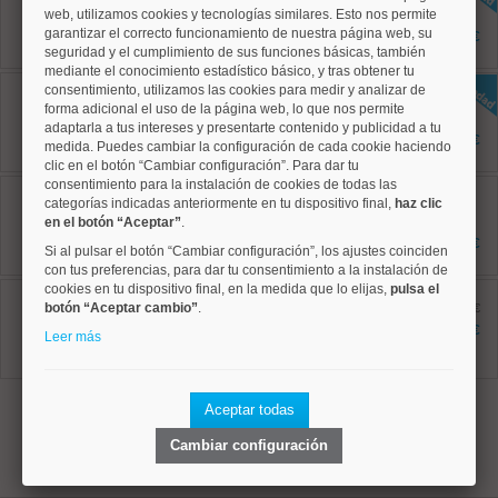
web, utilizamos cookies y tecnologías similares. Esto nos permite
62 m²
2 dormitorios
garantizar el correcto funcionamiento de nuestra página web, su
1.795 €
2 baños
seguridad y el cumplimiento de sus funciones básicas, también
mediante el conocimiento estadístico básico, y tras obtener tu
Moncloa, Valdezarza
consentimiento, utilizamos las cookies para medir y analizar de
Ref: 50004828
forma adicional el uso de la página web, lo que nos permite
90 m²
adaptarla a tus intereses y presentarte contenido y publicidad a tu
2 dormitorios
1.550 €
medida. Puedes cambiar la configuración de cada cookie haciendo
1 baños
clic en el botón “Cambiar configuración”. Para dar tu
consentimiento para la instalación de cookies de todas las
Tetuán, Cuatro Caminos
categorías indicadas anteriormente en tu dispositivo final,
haz clic
Ref: 50004227
75 m²
en el botón “Aceptar”
.
2 dormitorios
3.000 €
Si al pulsar el botón “Cambiar configuración”, los ajustes coinciden
1 baños
con tus preferencias, para dar tu consentimiento a la instalación de
cookies en tu dispositivo final, en la medida que lo elijas,
pulsa el
Tetuán, Cuatro Caminos
botón “Aceptar cambio”
Ref: 50004781
.
antes 2.195 €
85 m²
2.095 €
Leer más
3 dormitorios
2 baños
1
Aceptar todas
Cambiar configuración