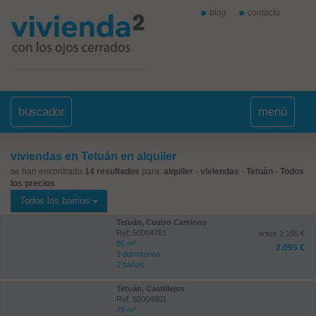
blog
contacto
buscador
menú
viviendas en Tetuán en alquiler
se han encontrado
14 resultados
para:
alquiler
-
viviendas
-
Tetuán
-
Todos
los precios
Todos los barrios
Tetuán, Cuatro Caminos
Ref: 50004781
antes 2.195 €
85 m²
2.095 €
3 dormitorios
2 baños
Tetuán, Castillejos
Ref: 50004801
75 m²