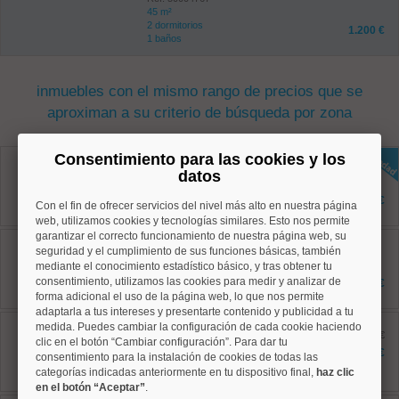
45 m²
2 dormitorios
1.200 €
1 baños
inmuebles con el mismo rango de precios que se
aproximan a su criterio de búsqueda por zona
Chamartín, Ciudad Jardín
Consentimiento para las cookies y los
Ref: 50004808
datos
200 m²
4 dormitorios
3.480 €
Con el fin de ofrecer servicios del nivel más alto en nuestra página
3 baños
web, utilizamos cookies y tecnologías similares. Esto nos permite
garantizar el correcto funcionamiento de nuestra página web, su
Chamartín, El Viso
seguridad y el cumplimiento de sus funciones básicas, también
Ref: 50004758
160 m²
mediante el conocimiento estadístico básico, y tras obtener tu
3 dormitorios
consentimiento, utilizamos las cookies para medir y analizar de
5.775 €
3 baños
forma adicional el uso de la página web, lo que nos permite
adaptarla a tus intereses y presentarte contenido y publicidad a tu
Chamartín, Ciudad Jardín
medida. Puedes cambiar la configuración de cada cookie haciendo
Ref: 50004558
antes 2.800 €
clic en el botón “Cambiar configuración”. Para dar tu
101 m²
2.400 €
consentimiento para la instalación de cookies de todas las
2 dormitorios
categorías indicadas anteriormente en tu dispositivo final,
haz clic
2 baños
en el botón “Aceptar”
.