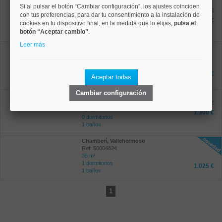
Chamartín, Hispanoamerica
Si al pulsar el botón “Cambiar configuración”, los ajustes coinciden
Ref: 50004678
antes 1.950 €
con tus preferencias, para dar tu consentimiento a la instalación de
90 m²
1.850 €
cookies en tu dispositivo final, en la medida que lo elijas,
pulsa el
2 dormitorios
botón “Aceptar cambio”
.
2 baños
Leer más
Chamberí, Ríos Rosas
Ref: 50004795
45 m²
1 dormitorios
1.195 €
Aceptar todas
2 baños
Cambiar configuración
Salamanca, Guindalera
Ref: 50004673
antes 1.395 €
42 m²
1.300 €
0 dormitorios
1 baños
Chamberí, Vallehermoso
Ref: 50004824
35 m²
1 dormitorios
1.025 €
1 baños
1