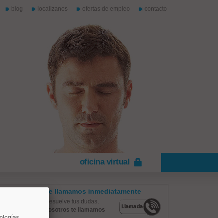
blog
localízanos
ofertas de empleo
contacto
oficina virtual
Te llamamos inmediatamente
Resuelve tus dudas,
nosotros te llamamos
nologías