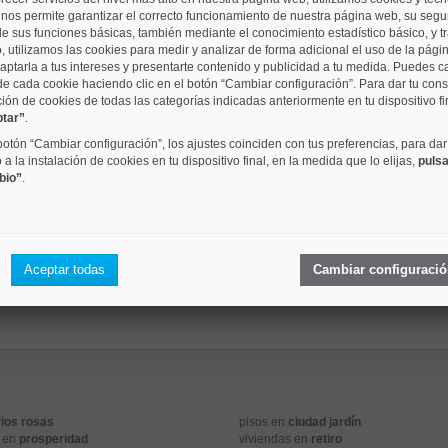
o nos permite garantizar el correcto funcionamiento de nuestra página web, su segur
barrio
metros
dormitori
e sus funciones básicas, también mediante el conocimiento estadístico básico, y tr
, utilizamos las cookies para medir y analizar de forma adicional el uso de la pági
aptarla a tus intereses y presentarte contenido y publicidad a tu medida. Puedes c
 mismo rango de precios que se aproximan a su criterio de 
de cada cookie haciendo clic en el botón “Cambiar configuración”. Para dar tu con
ción de cookies de todas las categorías indicadas anteriormente en tu dispositivo fi
ptar”
.
 botón “Cambiar configuración”, los ajustes coinciden con tus preferencias, para dar
a la instalación de cookies en tu dispositivo final, en la medida que lo elijas,
pulsa
bio”
.
Imperial
32 m²
0 dorm.
1
Aceptar todas
Cambiar configuraci
rios rosas
pisos en
ciudad jardín
s en
prosperidad
viviendas en
retiro