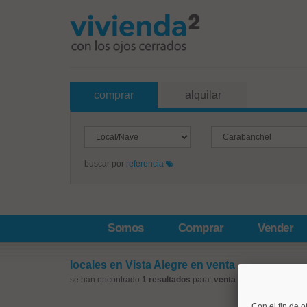
comprar
alquilar
buscar por
referencia
Somos
Comprar
Vender
locales en Vista Alegre en venta
se han encontrado
1 resultados
para:
venta
-
locales
-
Vista A
Con el fin de o