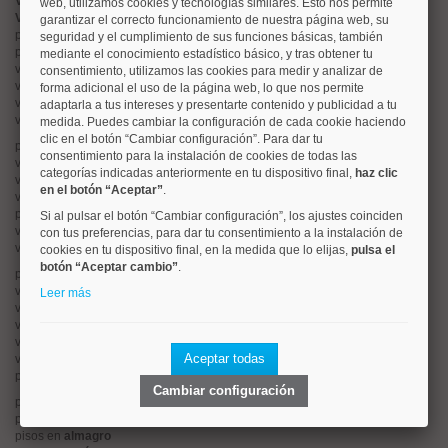
Valorar vivienda online
web, utilizamos cookies y tecnologías similares. Esto nos permite
Vender piso
garantizar el correcto funcionamiento de nuestra página web, su
pisos en
chamberí
seguridad y el cumplimiento de sus funciones básicas, también
pisos en
moncloa
mediante el conocimiento estadístico básico, y tras obtener tu
viviendas en
argüelles
consentimiento, utilizamos las cookies para medir y analizar de
viviendas en
tetuán
forma adicional el uso de la página web, lo que nos permite
viviendas en
cuatro caminos
adaptarla a tus intereses y presentarte contenido y publicidad a tu
viviendas en
chamartín
medida. Puedes cambiar la configuración de cada cookie haciendo
clic en el botón “Cambiar configuración”. Para dar tu
pisos en
rios rosas
consentimiento para la instalación de cookies de todas las
viviendas en
prosperidad
categorías indicadas anteriormente en tu dispositivo final,
haz clic
viviendas en
hispanoamerica
en el botón “Aceptar”
.
viviendas en
ciudad lineal
pisos en
salamanca
Si al pulsar el botón “Cambiar configuración”, los ajustes coinciden
viviendas en
centro
con tus preferencias, para dar tu consentimiento a la instalación de
viviendas en
sol
cookies en tu dispositivo final, en la medida que lo elijas,
pulsa el
botón “Aceptar cambio”
.
pisos en
ciudad jardín
viviendas en
retiro
Leer más
viviendas en
arganzuela
viviendas en
alonso martinez
viviendas en
arturo soria
Aceptar todas
viviendas en
embajadores
pisos en
guindalera
Cambiar configuración
pisos en
nueva españa
pisos en
goya
pisos en
almagro