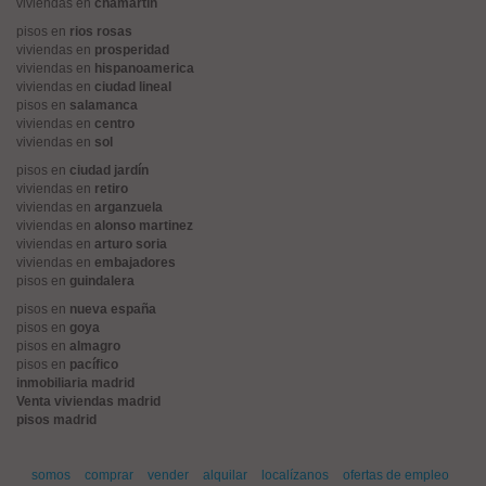
viviendas en
chamartín
pisos en
rios rosas
viviendas en
prosperidad
viviendas en
hispanoamerica
viviendas en
ciudad lineal
pisos en
salamanca
viviendas en
centro
viviendas en
sol
pisos en
ciudad jardín
viviendas en
retiro
viviendas en
arganzuela
viviendas en
alonso martinez
viviendas en
arturo soria
viviendas en
embajadores
pisos en
guindalera
pisos en
nueva españa
pisos en
goya
pisos en
almagro
pisos en
pacífico
inmobiliaria madrid
Venta viviendas madrid
pisos madrid
somos
comprar
vender
alquilar
localízanos
ofertas de empleo