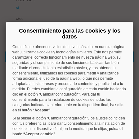
sí
c/e:
No disponible
Consentimiento para las cookies y los
datos
Con el fin de ofrecer servicios del nivel más alto en nuestra página
web, utilizamos cookies y tecnologías similares. Esto nos permite
Datos del inmueble
garantizar el correcto funcionamiento de nuestra página web, su
seguridad y el cumplimiento de sus funciones básicas, también
mediante el conocimiento estadístico básico, y tras obtener tu
Vivienda lista para entrar a vivir en el corazón de Chamberí
consentimiento, utilizamos las cookies para medir y analizar de
forma adicional el uso de la página web, lo que nos permite
adaptarla a tus intereses y presentarte contenido y publicidad a tu
Magnífico piso de 2 dormitorios y 1 WC, situado en una de
medida. Puedes cambiar la configuración de cada cookie haciendo
las zonas más demandadas de Madrid, en pleno corazón
clic en el botón “Cambiar configuración”. Para dar tu
de Chamberí, entre las estaciones de metro de Alonso
consentimiento para la instalación de cookies de todas las
Martínez y Bilbao.
categorías indicadas anteriormente en tu dispositivo final,
haz clic
en el botón “Aceptar”
.
La vivienda está lista para entrar a vivir y destaca por su
Si al pulsar el botón “Cambiar configuración”, los ajustes coinciden
distribución funcional. Dispone de una moderna cocina
con tus preferencias, para dar tu consentimiento a la instalación de
integrada en el salón, creando un espacio amplio,
cookies en tu dispositivo final, en la medida que lo elijas,
pulsa el
luminoso y perfecto para el día a día. "Tiene además un
botón “Aceptar cambio”
.