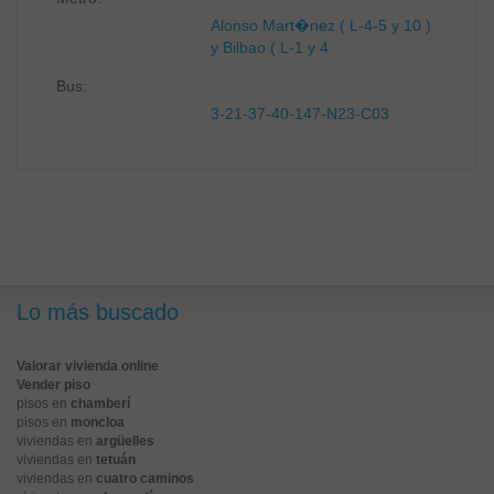
Alonso Mart�nez ( L-4-5 y 10 )
y Bilbao ( L-1 y 4
Bus:
3-21-37-40-147-N23-C03
Lo más buscado
Valorar vivienda online
Vender piso
pisos en
chamberí
pisos en
moncloa
viviendas en
argüelles
viviendas en
tetuán
viviendas en
cuatro caminos