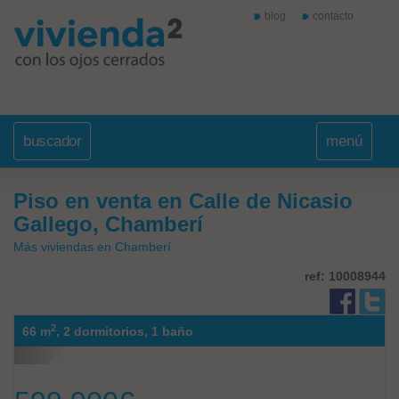
blog
contacto
buscador
menú
Piso en venta en Calle de Nicasio
Gallego, Chamberí
Más viviendas en Chamberí
ref: 10008944
2
66 m
,
2 dormitorios,
1 baño