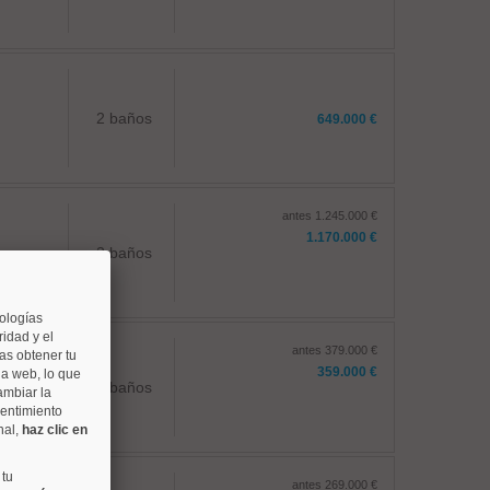
2 baños
649.000 €
antes 1.245.000 €
1.170.000 €
2 baños
nologías
idad y el
antes 379.000 €
as obtener tu
359.000 €
na web, lo que
1 baños
ambiar la
sentimiento
nal,
haz clic en
 tu
antes 269.000 €