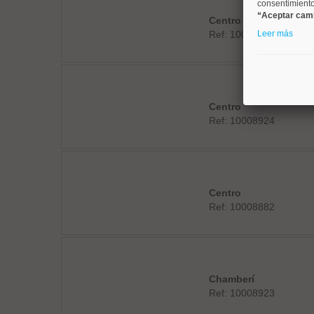
consentimiento 
“Aceptar cam
Centro
Ref: 10008831
Leer más
Centro
Ref: 10008924
Centro
Ref: 10008882
Chamberí
Ref: 10008923