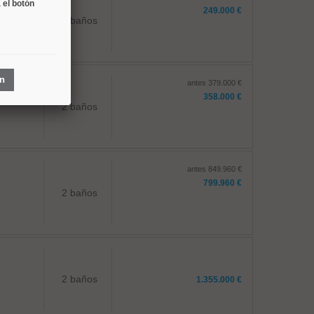
 el botón
249.000 €
1 baños
ón
antes 379.000 €
358.000 €
2 baños
antes 849.960 €
799.960 €
2 baños
2 baños
1.355.000 €