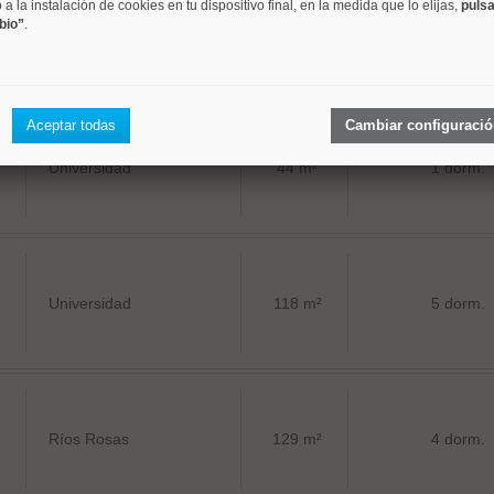
a la instalación de cookies en tu dispositivo final, en la medida que lo elijas,
pulsa
bio”
.
Universidad
34 m²
1 dorm.
Aceptar todas
Cambiar configuraci
Universidad
44 m²
1 dorm.
Universidad
118 m²
5 dorm.
Ríos Rosas
129 m²
4 dorm.