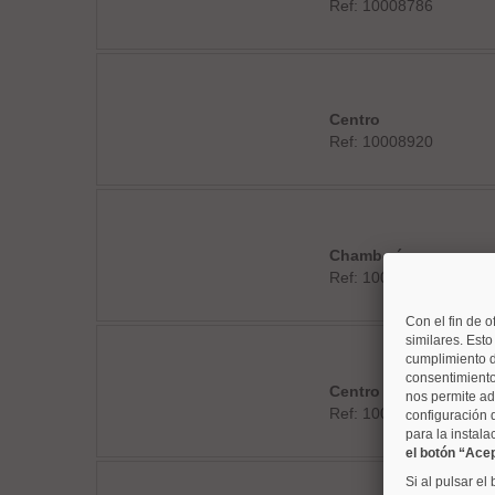
Ref: 10008786
Centro
Ref: 10008920
Chamberí
Ref: 10008880
Con el fin de o
similares. Est
cumplimiento d
consentimiento
Centro
nos permite ad
Ref: 10008813
configuración 
para la instala
el botón “Ace
Si al pulsar el