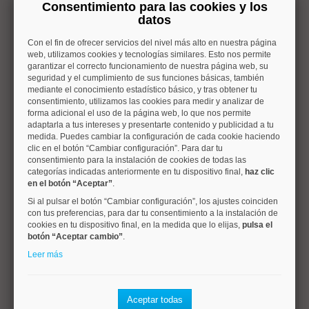
Este atractivo dúplex de 70 m² catastrales combina
Consentimiento para las cookies y los
amplitud, diseño y funcionalidad en un espacio con
datos
personalidad propia; dispone de calefacción individual por
gas natural.
Con el fin de ofrecer servicios del nivel más alto en nuestra página
web, utilizamos cookies y tecnologías similares. Esto nos permite
garantizar el correcto funcionamiento de nuestra página web, su
Distribuido en dos plantas y una entreplanta, ofrece una
seguridad y el cumplimiento de sus funciones básicas, también
cómoda separación entre las zonas de día y de descanso.
mediante el conocimiento estadístico básico, y tras obtener tu
En la planta superior se encuentra un amplio espacio
consentimiento, utilizamos las cookies para medir y analizar de
diáfano distribuido en dos ambientes diferenciados,
forma adicional el uso de la página web, lo que nos permite
separados por una columna estructural; esta distribución
adaptarla a tus intereses y presentarte contenido y publicidad a tu
medida. Puedes cambiar la configuración de cada cookie haciendo
corresponde a dos dormitorios comunicados entre sí
clic en el botón “Cambiar configuración”. Para dar tu
mediante un espacio abierto, lo que aporta una gran
consentimiento para la instalación de cookies de todas las
sensación de amplitud y luminosidad.
categorías indicadas anteriormente en tu dispositivo final,
haz clic
en el botón “Aceptar”
.
Para quienes prefieran dormitorios completamente
Si al pulsar el botón “Cambiar configuración”, los ajustes coinciden
independientes, la distribución permite cerrarlos fácilmente
con tus preferencias, para dar tu consentimiento a la instalación de
con una obra mínima, recuperando dos habitaciones
cookies en tu dispositivo final, en la medida que lo elijas,
pulsa el
totalmente privadas sin apenas modificaciones.
botón “Aceptar cambio”
.
Leer más
Una solución versátil que combina el encanto de los
espacios abiertos con la posibilidad de adaptarse a las
necesidades de cada familia.
Aceptar todas