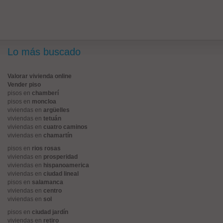
Lo más buscado
Valorar vivienda online
Vender piso
pisos en
chamberí
pisos en
moncloa
viviendas en
argüelles
viviendas en
tetuán
viviendas en
cuatro caminos
viviendas en
chamartín
pisos en
rios rosas
viviendas en
prosperidad
viviendas en
hispanoamerica
viviendas en
ciudad lineal
pisos en
salamanca
viviendas en
centro
viviendas en
sol
pisos en
ciudad jardín
viviendas en
retiro