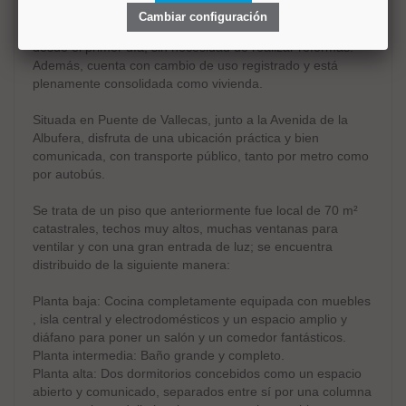
Cambiar configuración
Se encuentra en perfecto estado, lista para entrar a vivir
desde el primer día, sin necesidad de realizar reformas.
Además, cuenta con cambio de uso registrado y está
plenamente consolidada como vivienda.
Situada en Puente de Vallecas, junto a la Avenida de la
Albufera, disfruta de una ubicación práctica y bien
comunicada, con transporte público, tanto por metro como
por autobús.
Se trata de un piso que anteriormente fue local de 70 m²
catastrales, techos muy altos, muchas ventanas para
ventilar y con una gran entrada de luz; se encuentra
distribuido de la siguiente manera:
Planta baja: Cocina completamente equipada con muebles
, isla central y electrodomésticos y un espacio amplio y
diáfano para poner un salón y un comedor fantásticos.
Planta intermedia: Baño grande y completo.
Planta alta: Dos dormitorios concebidos como un espacio
abierto y comunicado, separados entre sí por una columna