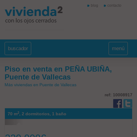
blog
contacto
buscador
menú
Piso en venta en PEÑA UBIÑA,
Puente de Vallecas
Más viviendas en Puente de Vallecas
ref: 10008917
2
70 m
,
2 dormitorios,
1 baño