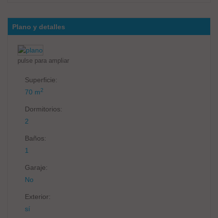
Plano y detalles
pulse para ampliar
Superficie:
2
70 m
Dormitorios:
2
Baños:
1
Garaje:
No
Exterior:
sí