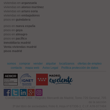
viviendas en
arganzuela
viviendas en
alonso martinez
viviendas en
arturo soria
viviendas en
embajadores
pisos en
guindalera
pisos en
nueva españa
pisos en
goya
pisos en
almagro
pisos en
pacífico
inmobiliaria madrid
Venta viviendas madrid
pisos madrid
somos
comprar
vender
alquilar
localízanos
ofertas de empleo
contacto
mapa web
Aviso Legal
Política protección de datos
canales vivienda2 en la red
Constituida en 1984 - Registro Mercantil de Madrid, Tomo 726 General, 705
de la sección
3ª del libro de sociedades, Folio 8, Hoja nº 67336-1. C.I.F. A78-077484