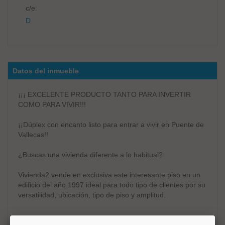
c/e:
D
Datos del inmueble
¡¡¡ EXCELENTE PRODUCTO TANTO PARA INVERTIR
COMO PARA VIVIR!!!
¡¡Dúplex con encanto listo para entrar a vivir en Puente de
Vallecas!!
¿Buscas una vivienda diferente a lo habitual?
Vivienda2 vende en exclusiva este interesante piso en un
edificio del año 1997 ideal para todo tipo de clientes por su
versatilidad, ubicación, tipo de piso y amplitud.