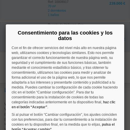
Ref: 10008917
239.000 €
70 m²
2 dormitorios
1 baños
Puente de Vallecas, San
Diego
Consentimiento para las cookies y los
Ref: 10008636
datos
43 m²
249.000 €
3 dormitorios
1 baños
Con el fin de ofrecer servicios del nivel más alto en nuestra página
web, utilizamos cookies y tecnologías similares. Esto nos permite
garantizar el correcto funcionamiento de nuestra página web, su
1
seguridad y el cumplimiento de sus funciones básicas, también
mediante el conocimiento estadístico básico, y tras obtener tu
consentimiento, utilizamos las cookies para medir y analizar de
forma adicional el uso de la página web, lo que nos permite
adaptarla a tus intereses y presentarte contenido y publicidad a tu
medida. Puedes cambiar la configuración de cada cookie haciendo
Lo más buscado
clic en el botón “Cambiar configuración”. Para dar tu
consentimiento para la instalación de cookies de todas las
categorías indicadas anteriormente en tu dispositivo final,
haz clic
Valorar vivienda online
en el botón “Aceptar”
.
Vender piso
pisos en
chamberí
Si al pulsar el botón “Cambiar configuración”, los ajustes coinciden
pisos en
moncloa
con tus preferencias, para dar tu consentimiento a la instalación de
viviendas en
argüelles
cookies en tu dispositivo final, en la medida que lo elijas,
pulsa el
viviendas en
tetuán
botón “Aceptar cambio”
.