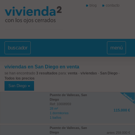
blog
contacto
buscador
menú
viviendas en San Diego en venta
se han encontrado
3 resultados
para:
venta
-
viviendas
-
San Diego
-
Todos los precios
San Diego
Puente de Vallecas, San
Diego
Ref: 10008959
28 m²
115.000 €
1 dormitorios
1 baños
Puente de Vallecas, San
Diego
antes 259.000 €