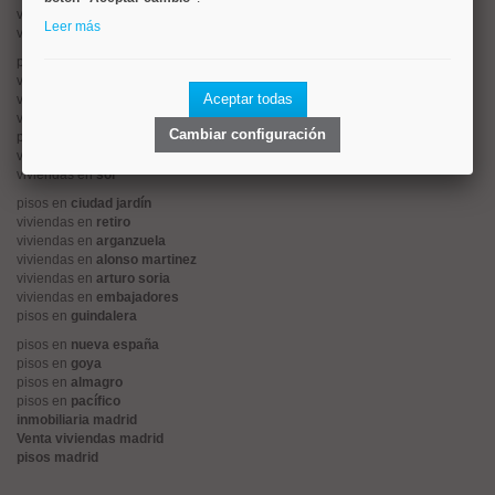
viviendas en
cuatro caminos
Leer más
viviendas en
chamartín
pisos en
rios rosas
viviendas en
prosperidad
Aceptar todas
viviendas en
hispanoamerica
viviendas en
ciudad lineal
Cambiar configuración
pisos en
salamanca
viviendas en
centro
viviendas en
sol
pisos en
ciudad jardín
viviendas en
retiro
viviendas en
arganzuela
viviendas en
alonso martinez
viviendas en
arturo soria
viviendas en
embajadores
pisos en
guindalera
pisos en
nueva españa
pisos en
goya
pisos en
almagro
pisos en
pacífico
inmobiliaria madrid
Venta viviendas madrid
pisos madrid