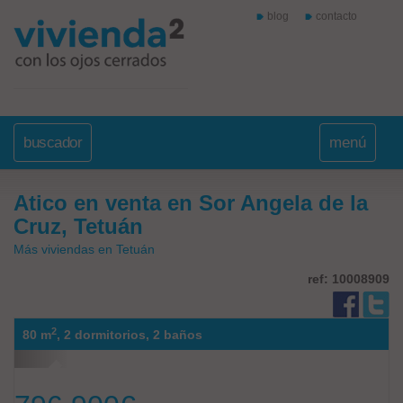
blog
contacto
buscador
menú
Atico en venta en Sor Angela de la
Cruz, Tetuán
Más viviendas en Tetuán
ref: 10008909
2
80 m
,
2 dormitorios,
2 baños