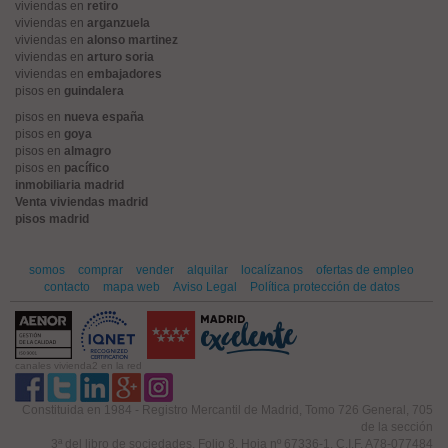
viviendas en
retiro
viviendas en
arganzuela
viviendas en
alonso martinez
viviendas en
arturo soria
viviendas en
embajadores
pisos en
guindalera
pisos en
nueva españa
pisos en
goya
pisos en
almagro
pisos en
pacífico
inmobiliaria madrid
Venta viviendas madrid
pisos madrid
somos
comprar
vender
alquilar
localízanos
ofertas de empleo
contacto
mapa web
Aviso Legal
Política protección de datos
canales vivienda2 en la red
Constituida en 1984 - Registro Mercantil de Madrid, Tomo 726 General, 705
de la sección
3ª del libro de sociedades, Folio 8, Hoja nº 67336-1. C.I.F. A78-077484