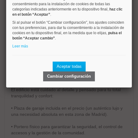
descanso.
consentimiento para la instalación de cookies de todas las
categorías indicadas anteriormente en tu dispositivo final,
haz clic
en el botón “Aceptar”
.
• 2 Baños Completos: Uno de ellos configurado en suite en
el dormitorio principal para mayor privacidad y comodidad.
Si al pulsar el botón “Cambiar configuración”, los ajustes coinciden
con tus preferencias, para dar tu consentimiento a la instalación de
cookies en tu dispositivo final, en la medida que lo elijas,
pulsa el
• Cocina: Independiente y totalmente funcional.
botón “Aceptar cambio”
.
Estado: La vivienda está lista para entrar a vivir. No
Leer más
necesitas meterte en tediosas reformas; solo traer tus
maletas y empezar a disfrutar de tu nuevo hogar desde el
primer día.
Aceptar todas
Cambiar configuración
Comodidades de la Finca
El edificio está cuidado al detalle y pensado para tu total
tranquilidad y confort:
• Plaza de garaje incluida en el precio (un auténtico lujo y
una necesidad absoluta en esta zona de Madrid).
• Portero físico para garantizar la seguridad, el control de
accesos y la gestión de la comunidad.