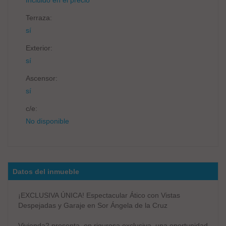
Terraza:
sí
Exterior:
sí
Ascensor:
sí
c/e:
No disponible
Datos del inmueble
¡EXCLUSIVA ÚNICA! Espectacular Ático con Vistas
Despejadas y Garaje en Sor Ángela de la Cruz
Vivienda2 presenta, en rigurosa exclusiva, una oportunidad