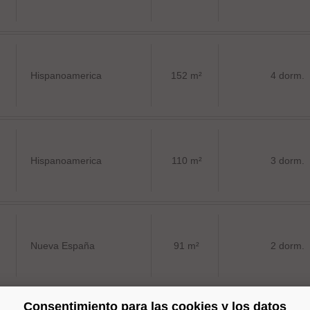
Hispanoamerica
152 m²
4 dorm.
Hispanoamerica
110 m²
3 dorm.
Nueva España
91 m²
2 dorm.
Consentimiento para las cookies y los datos