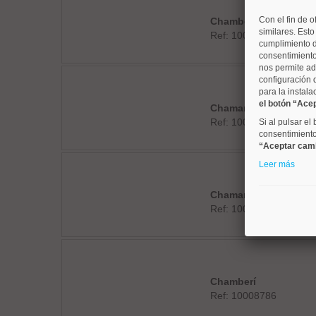
Con el fin de o
Chamberí
similares. Est
Ref: 10008939
cumplimiento d
consentimiento
nos permite ad
configuración 
para la instala
el botón “Ace
Chamartín
Ref: 10008852
Si al pulsar el
consentimiento 
“Aceptar cam
Leer más
Chamartín
Ref: 10008919
Chamberí
Ref: 10008786