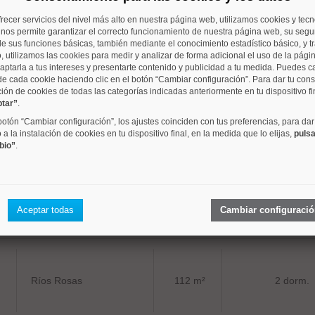
frecer servicios del nivel más alto en nuestra página web, utilizamos cookies y tec
Vallehermoso
108 m²
3 dorm.
o nos permite garantizar el correcto funcionamiento de nuestra página web, su segur
e sus funciones básicas, también mediante el conocimiento estadístico básico, y tr
, utilizamos las cookies para medir y analizar de forma adicional el uso de la pági
aptarla a tus intereses y presentarte contenido y publicidad a tu medida. Puedes c
de cada cookie haciendo clic en el botón “Cambiar configuración”. Para dar tu con
ción de cookies de todas las categorías indicadas anteriormente en tu dispositivo fi
ptar”
.
Prosperidad
74 m²
3 dorm.
 botón “Cambiar configuración”, los ajustes coinciden con tus preferencias, para dar
a la instalación de cookies en tu dispositivo final, en la medida que lo elijas,
pulsa
bio”
.
Castilla
183 m²
4 dorm.
Aceptar todas
Cambiar configuraci
Ríos Rosas
112 m²
2 dorm.