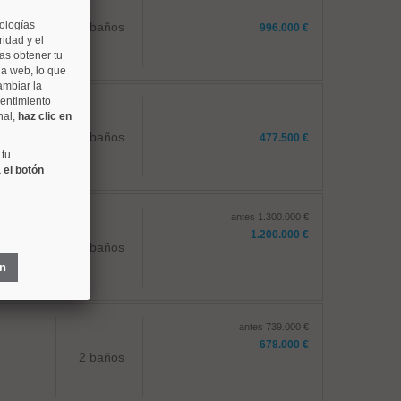
nologías
1 baños
996.000 €
idad y el
as obtener tu
na web, lo que
ambiar la
sentimiento
nal,
haz clic en
1 baños
477.500 €
 tu
 el botón
antes 1.300.000 €
1.200.000 €
3 baños
ón
antes 739.000 €
678.000 €
2 baños