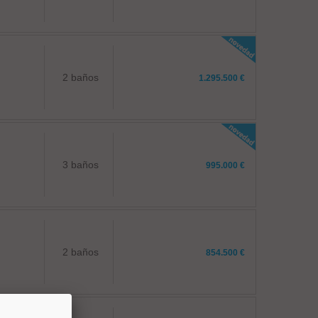
2 baños
1.295.500 €
3 baños
995.000 €
2 baños
854.500 €