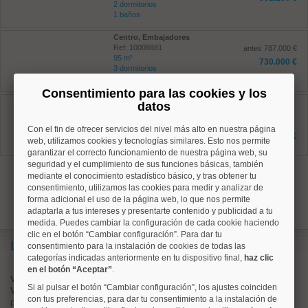
2 dormitorios
1 baños
Centro, Embajadores
Ref: 10008881
antes 787.000 €
95 m²
730.000 €
3 dormitorios
2 baños
Consentimiento para las cookies y los
Arganzuela, Palos de Moguer
datos
Ref: 10008859
157 m²
Con el fin de ofrecer servicios del nivel más alto en nuestra página
6 dormitorios
1.089.000 €
web, utilizamos cookies y tecnologías similares. Esto nos permite
6 baños
garantizar el correcto funcionamiento de nuestra página web, su
seguridad y el cumplimiento de sus funciones básicas, también
anterior
1
2
mediante el conocimiento estadístico básico, y tras obtener tu
consentimiento, utilizamos las cookies para medir y analizar de
forma adicional el uso de la página web, lo que nos permite
adaptarla a tus intereses y presentarte contenido y publicidad a tu
medida. Puedes cambiar la configuración de cada cookie haciendo
clic en el botón “Cambiar configuración”. Para dar tu
Lo más buscado
consentimiento para la instalación de cookies de todas las
categorías indicadas anteriormente en tu dispositivo final,
haz clic
en el botón “Aceptar”
.
Valorar vivienda online
Si al pulsar el botón “Cambiar configuración”, los ajustes coinciden
Vender piso
con tus preferencias, para dar tu consentimiento a la instalación de
pisos en
chamberí