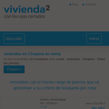
blog
contacto
buscador
menú
viviendas en Chopera en venta
se han encontrado
23 resultados
para:
venta
-
viviendas
-
Chopera
-
Todos
los precios
Chopera
inmuebles con el mismo rango de precios que se
aproximan a su criterio de búsqueda por zona
Centro, Universidad
Ref: 10008931
antes 632.000 €
77 m²
601.100 €