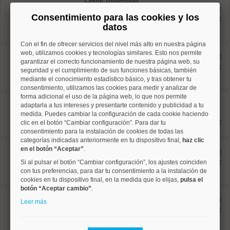
Centro, Universidad
Ref: 10008882
antes 849.960 €
Consentimiento para las cookies y los
118 m²
799.960 €
5 dormitorios
datos
2 baños
Con el fin de ofrecer servicios del nivel más alto en nuestra página
Usera, Almendrales
web, utilizamos cookies y tecnologías similares. Esto nos permite
Ref: 10008808
antes 246.700 €
garantizar el correcto funcionamiento de nuestra página web, su
55 m²
214.000 €
seguridad y el cumplimiento de sus funciones básicas, también
2 dormitorios
mediante el conocimiento estadístico básico, y tras obtener tu
1 baños
consentimiento, utilizamos las cookies para medir y analizar de
forma adicional el uso de la página web, lo que nos permite
Arganzuela, Delicias
Ref: 10008669
adaptarla a tus intereses y presentarte contenido y publicidad a tu
107 m²
medida. Puedes cambiar la configuración de cada cookie haciendo
4 dormitorios
clic en el botón “Cambiar configuración”. Para dar tu
625.000 €
2 baños
consentimiento para la instalación de cookies de todas las
categorías indicadas anteriormente en tu dispositivo final,
haz clic
Centro, Justicia
en el botón “Aceptar”
.
Ref: 10008796
antes 369.000 €
34 m²
Si al pulsar el botón “Cambiar configuración”, los ajustes coinciden
302.300 €
1 dormitorios
con tus preferencias, para dar tu consentimiento a la instalación de
1 baños
cookies en tu dispositivo final, en la medida que lo elijas,
pulsa el
botón “Aceptar cambio”
.
Usera, Almendrales
Ref: 10008761
antes 548.500 €
Leer más
129 m²
496.000 €
4 dormitorios
1 baños