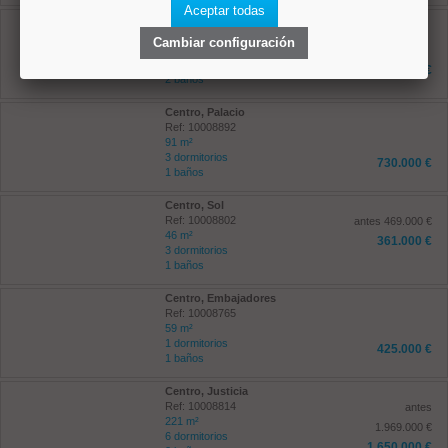
Aceptar todas
Retiro, Pacífico
Ref: 10008929
Cambiar configuración
117 m²
2 dormitorios
891.000 €
2 baños
Centro, Palacio
Ref: 10008892
91 m²
3 dormitorios
730.000 €
1 baños
Centro, Sol
Ref: 10008802
antes 469.000 €
46 m²
361.000 €
3 dormitorios
1 baños
Centro, Embajadores
Ref: 10008765
59 m²
1 dormitorios
425.000 €
1 baños
Centro, Justicia
Ref: 10008814
antes
221 m²
1.969.000 €
6 dormitorios
1.650.000 €