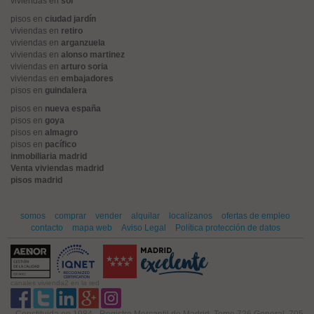
viviendas en
sol
pisos en
ciudad jardín
viviendas en
retiro
viviendas en
arganzuela
viviendas en
alonso martinez
viviendas en
arturo soria
viviendas en
embajadores
pisos en
guindalera
pisos en
nueva españa
pisos en
goya
pisos en
almagro
pisos en
pacífico
inmobiliaria madrid
Venta viviendas madrid
pisos madrid
somos
comprar
vender
alquilar
localízanos
ofertas de empleo
contacto
mapa web
Aviso Legal
Política protección de datos
canales vivienda2 en la red