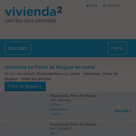
blog
contacto
buscador
menú
viviendas en Palos de Moguer en venta
se han encontrado
23 resultados
para:
venta
-
viviendas
-
Palos de
Moguer
-
Todos los precios
Palos de Moguer
Arganzuela, Palos de Moguer
Ref: 10008921
103 m²
2 dormitorios
548.000 €
2 baños
Arganzuela, Palos de Moguer
Ref: 10008867
49 m²