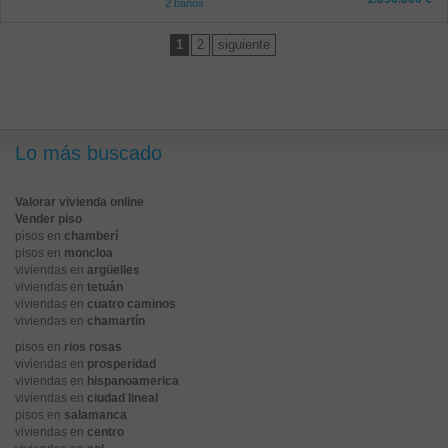
2 baños
1
2
siguiente
Lo más buscado
Valorar vivienda online
Vender piso
pisos en
chamberí
pisos en
moncloa
viviendas en
argüelles
viviendas en
tetuán
viviendas en
cuatro caminos
viviendas en
chamartín
pisos en
rios rosas
viviendas en
prosperidad
viviendas en
hispanoamerica
viviendas en
ciudad lineal
pisos en
salamanca
viviendas en
centro