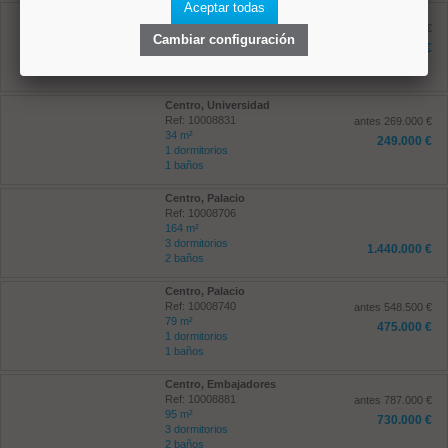
Aceptar todas
Centro, Universidad
Ref: 10008931
antes 632.000 €
Cambiar configuración
77 m²
601.100 €
2 dormitorios
1 baños
Centro, Universidad
Ref: 10008831
antes 269.000 €
34 m²
249.000 €
1 dormitorios
1 baños
Centro, Palacio
Ref: 10008706
164 m²
3 dormitorios
1.440.000 €
2 baños
Centro, Palacio
Ref: 10008740
antes 548.500 €
79 m²
475.000 €
1 dormitorios
1 baños
Centro, Embajadores
Ref: 10008881
antes 787.000 €
95 m²
730.000 €
3 dormitorios
2 baños