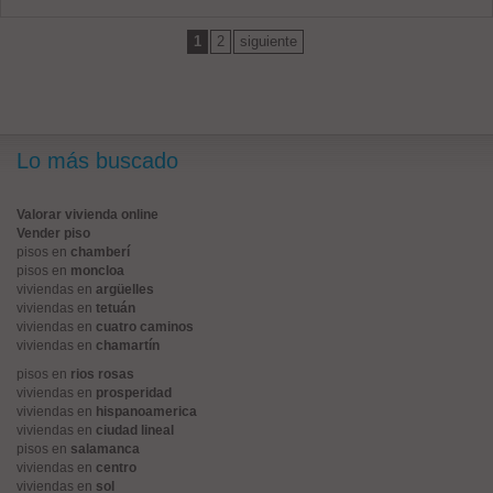
1
2
siguiente
Lo más buscado
Valorar vivienda online
Vender piso
pisos en
chamberí
pisos en
moncloa
viviendas en
argüelles
viviendas en
tetuán
viviendas en
cuatro caminos
viviendas en
chamartín
pisos en
rios rosas
viviendas en
prosperidad
viviendas en
hispanoamerica
viviendas en
ciudad lineal
pisos en
salamanca
viviendas en
centro
viviendas en
sol