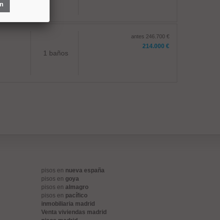
ón
antes 246.700 €
214.000 €
1 baños
pisos en
nueva españa
pisos en
goya
pisos en
almagro
pisos en
pacífico
inmobiliaria madrid
Venta viviendas madrid