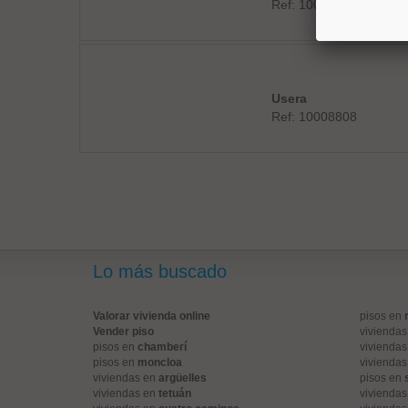
Ref: 10008761
Usera
Ref: 10008808
Lo más buscado
Valorar vivienda online
pisos en
Vender piso
vivienda
pisos en
chamberí
vivienda
pisos en
moncloa
vivienda
viviendas en
argüelles
pisos en
viviendas en
tetuán
vivienda