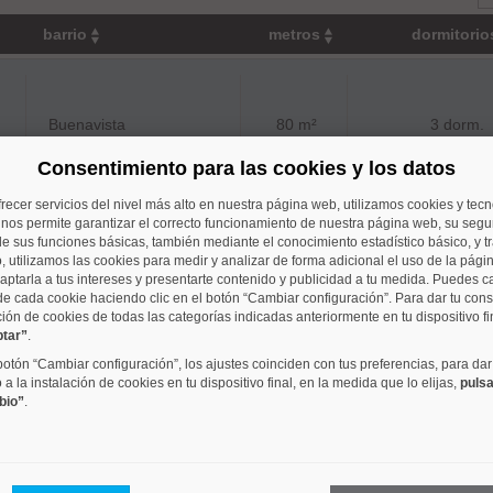
barrio
metros
dormitori
Buenavista
80 m²
3 dorm.
Consentimiento para las cookies y los datos
frecer servicios del nivel más alto en nuestra página web, utilizamos cookies y tec
o nos permite garantizar el correcto funcionamiento de nuestra página web, su segur
 mismo rango de precios que se aproximan a su criterio de 
e sus funciones básicas, también mediante el conocimiento estadístico básico, y tr
, utilizamos las cookies para medir y analizar de forma adicional el uso de la pági
aptarla a tus intereses y presentarte contenido y publicidad a tu medida. Puedes c
de cada cookie haciendo clic en el botón “Cambiar configuración”. Para dar tu con
ción de cookies de todas las categorías indicadas anteriormente en tu dispositivo fi
ptar”
.
Acacias
133 m²
2 dorm.
 botón “Cambiar configuración”, los ajustes coinciden con tus preferencias, para dar
a la instalación de cookies en tu dispositivo final, en la medida que lo elijas,
pulsa
bio”
.
Almendrales
129 m²
4 dorm.