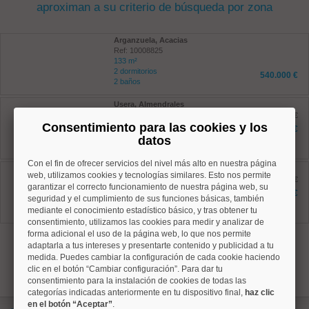
aproximan a su criterio de búsqueda por zona
Arganzuela, Acacias
Ref: 10008825
133 m²
2 dormitorios
540.000 €
2 baños
Usera, Almendrales
Ref: 10008761
antes 548.500 €
Consentimiento para las cookies y los
129 m²
496.000 €
4 dormitorios
datos
1 baños
Con el fin de ofrecer servicios del nivel más alto en nuestra página
Usera, Almendrales
web, utilizamos cookies y tecnologías similares. Esto nos permite
Ref: 10008808
antes 246.700 €
garantizar el correcto funcionamiento de nuestra página web, su
55 m²
214.000 €
seguridad y el cumplimiento de sus funciones básicas, también
2 dormitorios
mediante el conocimiento estadístico básico, y tras obtener tu
1 baños
consentimiento, utilizamos las cookies para medir y analizar de
forma adicional el uso de la página web, lo que nos permite
1
adaptarla a tus intereses y presentarte contenido y publicidad a tu
medida. Puedes cambiar la configuración de cada cookie haciendo
clic en el botón “Cambiar configuración”. Para dar tu
consentimiento para la instalación de cookies de todas las
categorías indicadas anteriormente en tu dispositivo final,
haz clic
en el botón “Aceptar”
.