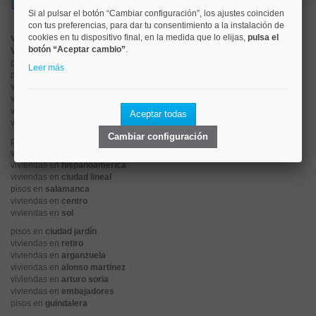
Lo más buscado
Si al pulsar el botón “Cambiar configuración”, los ajustes coinciden
con tus preferencias, para dar tu consentimiento a la instalación de
cookies en tu dispositivo final, en la medida que lo elijas,
pulsa el
Valorar vivienda online
botón “Aceptar cambio”
.
Vender piso
pisos en
chamberí
Leer más
pisos en
moncloa
viviendas en
argüelles
viviendas en
tetuán
viviendas en
cuatro caminos
Aceptar todas
viviendas en
chamartín
Cambiar configuración
pisos en
rios rosas
viviendas en
prosperidad
viviendas en
hispanoamerica
viviendas en
ciudad lineal
pisos en
salamanca
viviendas en
centro
viviendas en
sol
pisos en
ciudad jardín
viviendas en
retiro
viviendas en
arganzuela
viviendas en
alonso martinez
viviendas en
arturo soria
viviendas en
embajadores
pisos en
guindalera