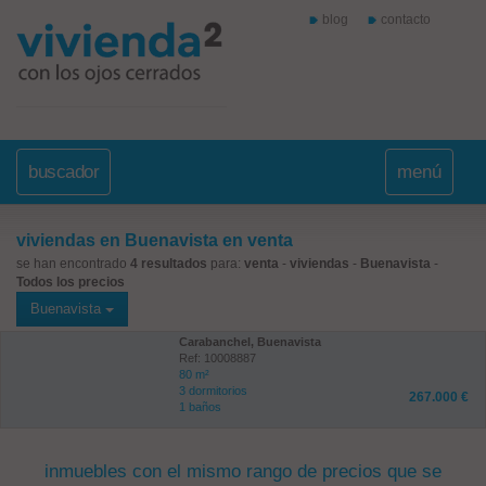
blog
contacto
buscador
menú
viviendas en Buenavista en venta
se han encontrado
4 resultados
para:
venta
-
viviendas
-
Buenavista
-
Todos los precios
Buenavista
Carabanchel, Buenavista
Ref: 10008887
80 m²
3 dormitorios
267.000 €
1 baños
inmuebles con el mismo rango de precios que se