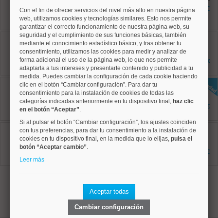
129 m²
496.000 €
Con el fin de ofrecer servicios del nivel más alto en nuestra página
4 dormitorios
web, utilizamos cookies y tecnologías similares. Esto nos permite
1 baños
garantizar el correcto funcionamiento de nuestra página web, su
seguridad y el cumplimiento de sus funciones básicas, también
Arganzuela, Acacias
mediante el conocimiento estadístico básico, y tras obtener tu
Ref: 10008825
consentimiento, utilizamos las cookies para medir y analizar de
133 m²
2 dormitorios
forma adicional el uso de la página web, lo que nos permite
540.000 €
2 baños
adaptarla a tus intereses y presentarte contenido y publicidad a tu
medida. Puedes cambiar la configuración de cada cookie haciendo
Arganzuela, Palos de Moguer
clic en el botón “Cambiar configuración”. Para dar tu
Ref: 10008962
consentimiento para la instalación de cookies de todas las
135 m²
categorías indicadas anteriormente en tu dispositivo final,
haz clic
2 dormitorios
1.220.000 €
en el botón “Aceptar”
.
2 baños
Si al pulsar el botón “Cambiar configuración”, los ajustes coinciden
Arganzuela, Palos de Moguer
con tus preferencias, para dar tu consentimiento a la instalación de
Ref: 10008859
cookies en tu dispositivo final, en la medida que lo elijas,
pulsa el
157 m²
botón “Aceptar cambio”
.
6 dormitorios
1.089.000 €
6 baños
Leer más
1
Aceptar todas
Cambiar configuración