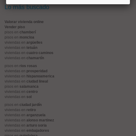
Lo más buscado
Valorar vivienda online
Vender piso
pisos en
chamberí
pisos en
moncloa
viviendas en
argüelles
viviendas en
tetuán
viviendas en
cuatro caminos
viviendas en
chamartín
pisos en
rios rosas
viviendas en
prosperidad
viviendas en
hispanoamerica
viviendas en
ciudad lineal
pisos en
salamanca
viviendas en
centro
viviendas en
sol
pisos en
ciudad jardín
viviendas en
retiro
viviendas en
arganzuela
viviendas en
alonso martinez
viviendas en
arturo soria
viviendas en
embajadores
pisos en
guindalera