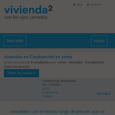
blog
contacto
buscador
menú
viviendas en Carabanchel en venta
se han encontrado
9 resultados
para:
venta
-
viviendas
-
Carabanchel
-
Todos los precios
Todos los barrios
Carabanchel, Buenavista
Ref: 10008887
80 m²
3 dormitorios
267.000 €
1 baños
inmuebles con el mismo rango de precios que se