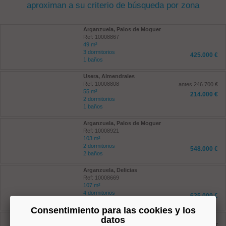
aproximan a su criterio de búsqueda por zona
Arganzuela, Palos de Moguer
Ref: 10008867
49 m²
3 dormitorios
425.000 €
1 baños
Usera, Almendrales
Ref: 10008808
antes 246.700 €
55 m²
214.000 €
2 dormitorios
1 baños
Arganzuela, Palos de Moguer
Ref: 10008921
103 m²
2 dormitorios
548.000 €
2 baños
Arganzuela, Delicias
Ref: 10008669
107 m²
4 dormitorios
625.000 €
2 baños
Consentimiento para las cookies y los
Usera, Almendrales
datos
Ref: 10008761
antes 548.500 €